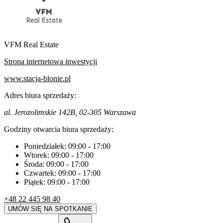
VFM Real Estate
Strona internetowa inwestycji
www.stacja-blonie.pl
Adres biura sprzedaży:
al. Jerozolimskie 142B, 02-305 Warszawa
Godziny otwarcia biura sprzedaży:
Poniedziałek:
09:00
-
17:00
Wtorek:
09:00
-
17:00
Środa:
09:00
-
17:00
Czwartek:
09:00
-
17:00
Piątek:
09:00
-
17:00
+48 22 445 98 40
UMÓW SIĘ NA SPOTKANIE