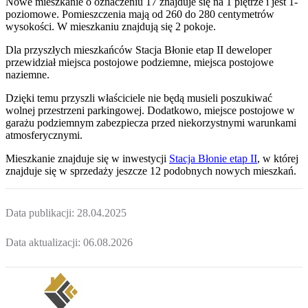
Nowe mieszkanie
o oznaczeniu
17
znajduje się na 1 piętrze
i jest
1
-
poziomow
e
. Pomieszczenia mają
od 260 do 280
centymetrów
wysokości. W
mieszkaniu
znajdują
się
2
pokoje
.
Dla przyszłych mieszkańców
Stacja Błonie etap II
deweloper
przewidział
miejsca postojowe podziemne, miejsca postojowe
naziemne
.
Dzięki temu przyszli właściciele nie będą musieli poszukiwać
wolnej przestrzeni parkingowej.
Dodatkowo, miejsce postojowe w
garażu podziemnym zabezpiecza przed niekorzystnymi warunkami
atmosferycznymi.
Mieszkanie
znajduje się w inwestycji
Stacja Błonie etap II
, w której
znajduje
się w sprzedaży jeszcze
12
podobnych nowych mieszkań
.
Data publikacji:
28.04.2025
Data aktualizacji:
06.08.2026