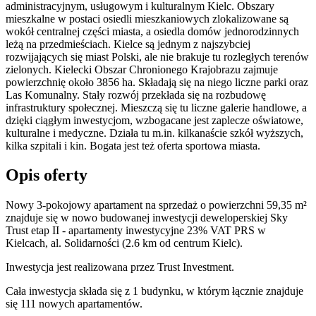
administracyjnym, usługowym i kulturalnym Kielc. Obszary
mieszkalne w postaci osiedli mieszkaniowych zlokalizowane są
wokół centralnej części miasta, a osiedla domów jednorodzinnych
leżą na przedmieściach. Kielce są jednym z najszybciej
rozwijających się miast Polski, ale nie brakuje tu rozległych terenów
zielonych. Kielecki Obszar Chronionego Krajobrazu zajmuje
powierzchnię około 3856 ha. Składają się na niego liczne parki oraz
Las Komunalny. Stały rozwój przekłada się na rozbudowę
infrastruktury społecznej. Mieszczą się tu liczne galerie handlowe, a
dzięki ciągłym inwestycjom, wzbogacane jest zaplecze oświatowe,
kulturalne i medyczne. Działa tu m.in. kilkanaście szkół wyższych,
kilka szpitali i kin. Bogata jest też oferta sportowa miasta.
Opis oferty
Nowy 3-pokojowy apartament na sprzedaż o powierzchni 59,35 m²
znajduje się w nowo
budowanej
inwestycji deweloperskiej
Sky
Trust etap II - apartamenty inwestycyjne 23% VAT PRS
w
Kielcach
,
al. Solidarności
(2.6 km od centrum Kielc).
Inwestycja
jest realizowana
przez
Trust Investment.
Cała inwestycja składa się z
1
budynku
,
w którym
łącznie znajduje
się 111 nowych apartamentów.