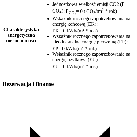
Jednostkowa wielkość emisji CO2 (E
2
CO2)
:
E
= 0 t CO
/(m
* rok)
CO
2
2
Wskaźnik rocznego zapotrzebowania na
energię końcową (EK)
:
2
Charakterystyka
EK= 0 kWh/(m
* rok)
energetyczna
Wskaźnik rocznego zapotrzebowania na
nieruchomości
nieodnawialną energię pierwotną (EP)
:
2
EP= 0 kWh/(m
* rok)
Wskaźnik rocznego zapotrzebowania na
energię użytkową (EU)
:
2
EU= 0 kWh/(m
* rok)
Rezerwacja i finanse