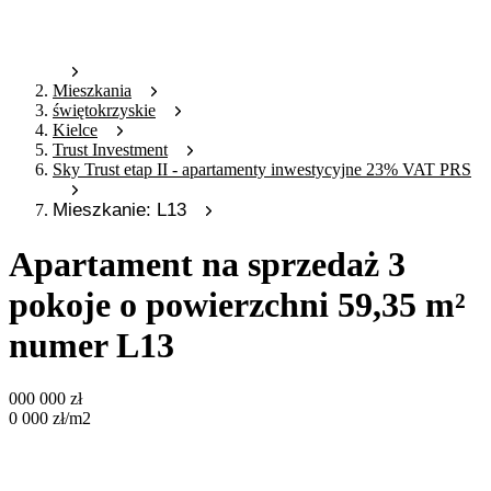
Mieszkania
świętokrzyskie
Kielce
Trust Investment
Sky Trust etap II - apartamenty inwestycyjne 23% VAT PRS
Mieszkanie: L13
Apartament na sprzedaż 3
pokoje o powierzchni 59,35 m²
numer L13
000 000
zł
0 000
zł
/m2