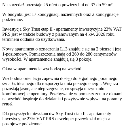
Na sprzedaż pozostaje 25 ofert o powierzchni od 37 do 59 m².
W budynku jest 17 kondygnacji naziemnych
oraz 2 kondygnacje
podziemne.
Inwestycja Sky Trust etap II - apartamenty inwestycyjne 23% VAT
PRS jest w trakcie budowy z planowanym na 4 kw. 2026 roku
terminem oddania do użytkowania
.
Nowy apartament
o oznaczeniu
L13
znajduje się na 2 piętrze
i jest
1
-poziomow
y
. Pomieszczenia mają
od 260 do 280
centymetrów
wysokości. W
apartamencie
znajdują
się
3
pokoje
.
Okna w apartamencie wychodzą na wschód.
Wschodnia orientacja zapewnia dostęp do łagodnego porannego
światła, idealnego dla rozpoczęcia dnia pełnego energii. Wnętrza
pozostają jasne, ale nieprzegrzane, co sprzyja utrzymaniu
komfortowej temperatury. Przebywanie w pomieszczeniu z oknami
na wschód inspiruje do działania i pozytywnie wpływa na poranny
rytuał.
Dla przyszłych mieszkańców
Sky Trust etap II - apartamenty
inwestycyjne 23% VAT PRS
deweloper przewidział
miejsca
postojowe podziemne
.