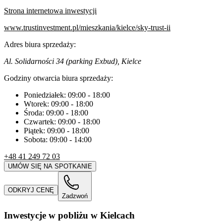
Strona internetowa inwestycji
www.trustinvestment.pl/mieszkania/kielce/sky-trust-ii
Adres biura sprzedaży:
Al. Solidarności 34 (parking Exbud), Kielce
Godziny otwarcia biura sprzedaży:
Poniedziałek:
09:00
-
18:00
Wtorek:
09:00
-
18:00
Środa:
09:00
-
18:00
Czwartek:
09:00
-
18:00
Piątek:
09:00
-
18:00
Sobota:
09:00
-
14:00
+48 41 249 72 03
UMÓW SIĘ NA SPOTKANIE
ODKRYJ CENĘ
Zadzwoń
Inwestycje w pobliżu w Kielcach