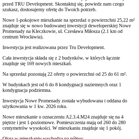
przed TRU Development. Skontaktuj się, powiedz nam czego
szukasz, dostosujemy ofertę do Twoich potrzeb.
Nowe 1-pokojowe mieszkanie na sprzedaż o powierzchni 25,22 m²
znajduje się w nowo
budowanej
inwestycji deweloperskiej
Nowe
Promenady
na Kleczkowie
,
ul. Czesława Miłosza
(2.1 km od
centrum Wrocławia).
Inwestycja
jest realizowana
przez
Tru Development.
Cała inwestycja składa się z
2
budynków
,
w których
łącznie
znajduje się 169 nowych mieszkań.
Na sprzedaż pozostają 22 oferty o powierzchni od 25 do 61 m².
W budynkach jest od 6 do 8 kondygnacji naziemnych
oraz 1
kondygnacja podziemna.
Inwestycja Nowe Promenady została wybudowana i oddana do
użytkowania w 1 kw. 2026 roku
.
Nowe mieszkanie
o oznaczeniu
A2.3.4.M24
znajduje się na 4
piętrze
i jest
1
-poziomow
e
. Pomieszczenia mają
od 260 do 280
centymetrów wysokości. W
mieszkaniu
znajduje
się
1
pokój
.
Okna w mieszkaniu wychodzą na północ.