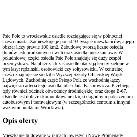
Psie Pole to wrocławskie osiedle rozciągające się w północnej
części miasta. Zamieszkuje je ponad 93 tysiące mieszkańców, a jego
obszar liczy prawie 100 km2. Zabudowę tworzą liczne osiedla
domów jednorodzinnych i willi oraz osiedla mieszkaniowe. W
południowej części osiedla Psie Pole znajduje się duży zespół
przemysłowy. Na obrzeżach zaś osiedle otaczają tereny zielone w
tym lasy: rędziński, osobowicki czy sołtysowicki. W centralnej
części znajduje się siedziba Wyższej Szkoły Oficerskiej Wojsk
Lądowych. Zachodnią część Psiego Pola ze wschodnią łączy
największa arteria tego osiedla: ulica Jana Kasprowicza. Przebiega
tędy również odcinek obwodnicy śródmiejskiej oraz droga E-67.
Osiedle jest dobrze skomunikowane dzięki dogodnym połączeniom
autobusowym i tramwajowym (w szczególności centrum z innymi
ważnymi punktami Wrocławia).
Opis oferty
Mieszkanie budowane w ramach inwestycji Nowe Promenady