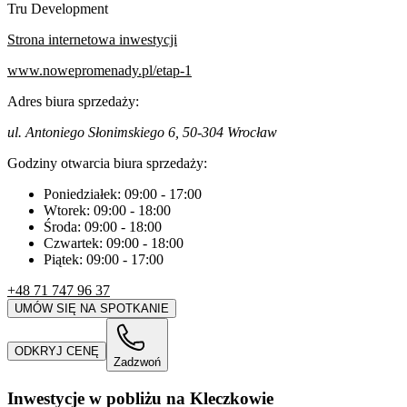
Tru Development
Strona internetowa inwestycji
www.nowepromenady.pl/etap-1
Adres biura sprzedaży:
ul. Antoniego Słonimskiego 6, 50-304 Wrocław
Godziny otwarcia biura sprzedaży:
Poniedziałek:
09:00
-
17:00
Wtorek:
09:00
-
18:00
Środa:
09:00
-
18:00
Czwartek:
09:00
-
18:00
Piątek:
09:00
-
17:00
+48 71 747 96 37
UMÓW SIĘ NA SPOTKANIE
ODKRYJ CENĘ
Zadzwoń
Inwestycje w pobliżu na Kleczkowie