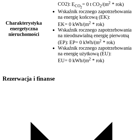
2
CO2)
:
E
= 0 t CO
/(m
* rok)
CO
2
2
Wskaźnik rocznego zapotrzebowania
na energię końcową (EK)
:
2
Charakterystyka
EK= 0 kWh/(m
* rok)
energetyczna
Wskaźnik rocznego zapotrzebowania
nieruchomości
na nieodnawialną energię pierwotną
2
(EP)
:
EP= 0 kWh/(m
* rok)
Wskaźnik rocznego zapotrzebowania
na energię użytkową (EU)
:
2
EU= 0 kWh/(m
* rok)
Rezerwacja i finanse