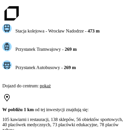
Stacja kolejowa -
Wrocław Nadodrze
-
473
m
Przystanek Tramwajowy
-
269
m
Przystanek Autobusowy
-
269
m
Dojazd do centrum
:
pokaż
W pobliżu 1 km
od tej
inwestycji
znajdują się:
105 kawiarni i restauracji, 138 sklepów, 56 obiektów sportowych,
40 placówek medycznych, 73 placówki edukacyjne, 78 placów
zabaw