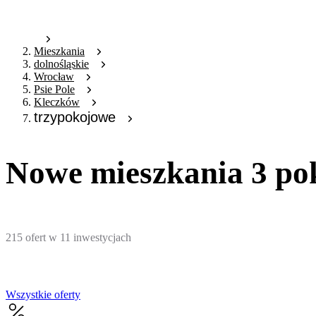
Mieszkania
dolnośląskie
Wrocław
Psie Pole
Kleczków
trzypokojowe
Nowe mieszkania 3 po
215
ofert
w
11
inwestycjach
Wszystkie oferty