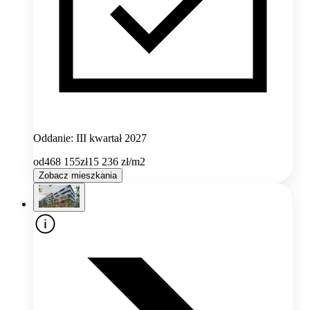
Oddanie: III kwartał 2027
od
468 155
zł
15 236
zł/m2
Zobacz mieszkania