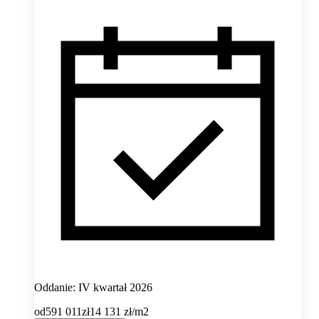
Oddanie: IV kwartał 2026
od
591 011
zł
14 131
zł/m2