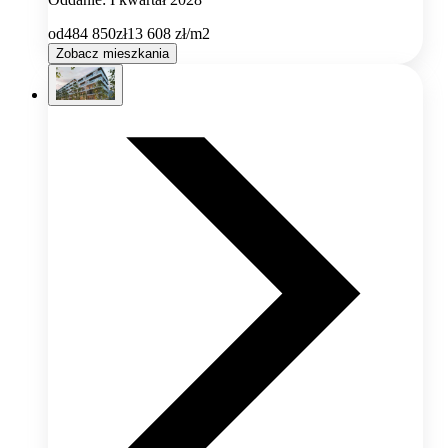
od
484 850
zł
13 608
zł/m2
Zobacz mieszkania