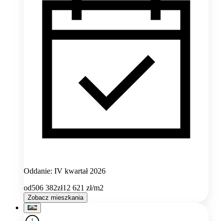
Oddanie: IV kwartał 2026
od
506 382
zł
12 621
zł/m2
Zobacz mieszkania