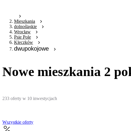
Mieszkania
dolnośląskie
Wrocław
Psie Pole
Kleczków
dwupokojowe
Nowe mieszkania 2 po
233
oferty
w
10
inwestycjach
Wszystkie oferty