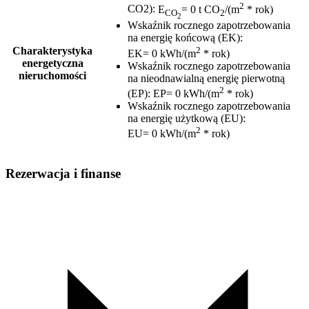
2
CO2)
:
E
= 0 t CO
/(m
* rok)
CO
2
2
Wskaźnik rocznego zapotrzebowania
na energię końcową (EK)
:
2
Charakterystyka
EK= 0 kWh/(m
* rok)
energetyczna
Wskaźnik rocznego zapotrzebowania
nieruchomości
na nieodnawialną energię pierwotną
2
(EP)
:
EP= 0 kWh/(m
* rok)
Wskaźnik rocznego zapotrzebowania
na energię użytkową (EU)
:
2
EU= 0 kWh/(m
* rok)
Rezerwacja i finanse