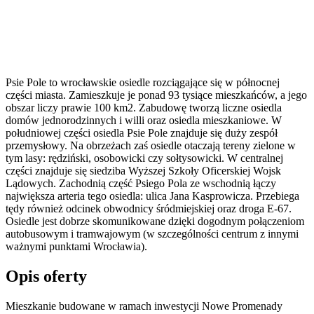
Psie Pole to wrocławskie osiedle rozciągające się w północnej
części miasta. Zamieszkuje je ponad 93 tysiące mieszkańców, a jego
obszar liczy prawie 100 km2. Zabudowę tworzą liczne osiedla
domów jednorodzinnych i willi oraz osiedla mieszkaniowe. W
południowej części osiedla Psie Pole znajduje się duży zespół
przemysłowy. Na obrzeżach zaś osiedle otaczają tereny zielone w
tym lasy: rędziński, osobowicki czy sołtysowicki. W centralnej
części znajduje się siedziba Wyższej Szkoły Oficerskiej Wojsk
Lądowych. Zachodnią część Psiego Pola ze wschodnią łączy
największa arteria tego osiedla: ulica Jana Kasprowicza. Przebiega
tędy również odcinek obwodnicy śródmiejskiej oraz droga E-67.
Osiedle jest dobrze skomunikowane dzięki dogodnym połączeniom
autobusowym i tramwajowym (w szczególności centrum z innymi
ważnymi punktami Wrocławia).
Opis oferty
Mieszkanie budowane w ramach inwestycji Nowe Promenady