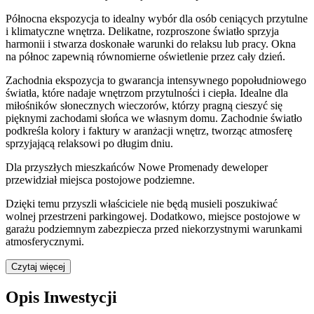
Północna ekspozycja to idealny wybór dla osób ceniących przytulne
i klimatyczne wnętrza. Delikatne, rozproszone światło sprzyja
harmonii i stwarza doskonałe warunki do relaksu lub pracy. Okna
na północ zapewnią równomierne oświetlenie przez cały dzień.
Zachodnia ekspozycja to gwarancja intensywnego popołudniowego
światła, które nadaje wnętrzom przytulności i ciepła. Idealne dla
miłośników słonecznych wieczorów, którzy pragną cieszyć się
pięknymi zachodami słońca we własnym domu. Zachodnie światło
podkreśla kolory i faktury w aranżacji wnętrz, tworząc atmosferę
sprzyjającą relaksowi po długim dniu.
Dla przyszłych mieszkańców
Nowe Promenady
deweloper
przewidział
miejsca postojowe podziemne
.
Dzięki temu przyszli właściciele nie będą musieli poszukiwać
wolnej przestrzeni parkingowej.
Dodatkowo, miejsce postojowe w
garażu podziemnym zabezpiecza przed niekorzystnymi warunkami
atmosferycznymi.
Czytaj więcej
Opis Inwestycji