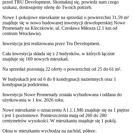
przed TRU Development. Skontaktuj się, powiedz nam czego
szukasz, dostosujemy ofertę do Twoich potrzeb.
Nowe 1-pokojowe mieszkanie na sprzedaż o powierzchni 31,59 m²
znajduje się w nowo
budowanej
inwestycji deweloperskiej
Nowe
Promenady
na Kleczkowie
,
ul. Czesława Miłosza
(2.1 km od
centrum Wrocławia).
Inwestycja
jest realizowana
przez
Tru Development.
Cała inwestycja składa się z
2
budynków
,
w których
łącznie
znajduje się 169 nowych mieszkań.
Na sprzedaż pozostają 22 oferty o powierzchni od 25 do 61 m².
W budynkach jest od 6 do 8 kondygnacji naziemnych
oraz 1
kondygnacja podziemna.
Inwestycja Nowe Promenady została wybudowana i oddana do
użytkowania w 1 kw. 2026 roku
.
Nowe mieszkanie
o oznaczeniu
A1.1.1.M6
znajduje się na 1 piętrze
i jest
1
-poziomow
e
. Pomieszczenia mają
od 260 do 280
centymetrów wysokości. W
mieszkaniu
znajduje
się
1
pokój
.
Okna w mieszkaniu wychodzą na zachód, północ.