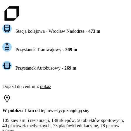
Stacja kolejowa -
Wrocław Nadodrze
-
473
m
Przystanek Tramwajowy
-
269
m
Przystanek Autobusowy
-
269
m
Dojazd do centrum
:
pokaż
W pobliżu 1 km
od tej
inwestycji
znajdują się:
105 kawiarni i restauracji, 138 sklepów, 56 obiektów sportowych,
40 placówek medycznych, 73 placówki edukacyjne, 78 placów
zabaw