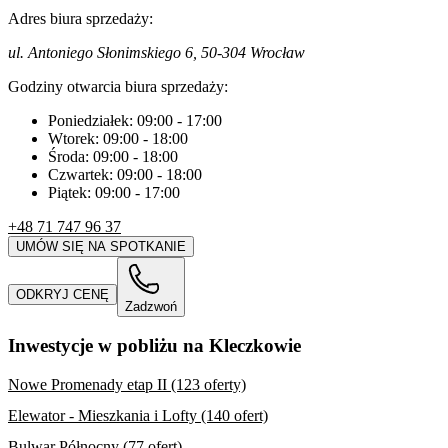
Adres biura sprzedaży:
ul. Antoniego Słonimskiego 6, 50-304 Wrocław
Godziny otwarcia biura sprzedaży:
Poniedziałek:
09:00
-
17:00
Wtorek:
09:00
-
18:00
Środa:
09:00
-
18:00
Czwartek:
09:00
-
18:00
Piątek:
09:00
-
17:00
+48 71 747 96 37
UMÓW SIĘ NA SPOTKANIE
ODKRYJ CENĘ
Zadzwoń
Inwestycje w pobliżu na Kleczkowie
Nowe Promenady etap II (123 oferty)
Elewator - Mieszkania i Lofty (140 ofert)
Bulwar Północny (77 ofert)