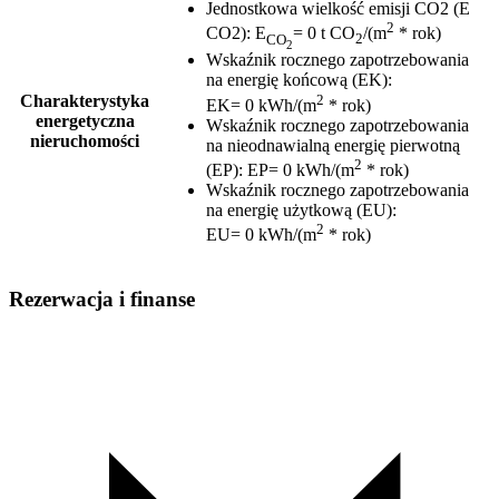
Jednostkowa wielkość emisji CO2 (E
2
CO2)
:
E
= 0 t CO
/(m
* rok)
CO
2
2
Wskaźnik rocznego zapotrzebowania
na energię końcową (EK)
:
2
Charakterystyka
EK= 0 kWh/(m
* rok)
energetyczna
Wskaźnik rocznego zapotrzebowania
nieruchomości
na nieodnawialną energię pierwotną
2
(EP)
:
EP= 0 kWh/(m
* rok)
Wskaźnik rocznego zapotrzebowania
na energię użytkową (EU)
:
2
EU= 0 kWh/(m
* rok)
Rezerwacja i finanse