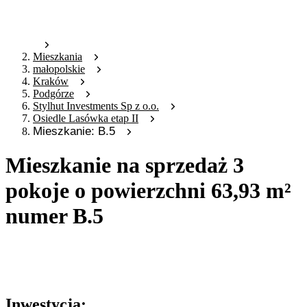
Mieszkania
małopolskie
Kraków
Podgórze
Stylhut Investments Sp z o.o.
Osiedle Lasówka etap II
Mieszkanie: B.5
Mieszkanie na sprzedaż 3
pokoje o powierzchni 63,93 m²
numer B.5
Oferta archiwalna
Oferta nieaktywna
Inwestycja: