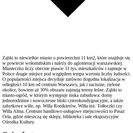
Ząbki to niewielkie miasto o powierzchni 11 km2, które znajduje się
w powiecie wołomińskim i należy do aglomeracji warszawskiej.
Miasteczko liczy obecnie prawie 31 tys. mieszkańców i zajmuje w
Polsce drugie miejsce pod względem tempa wzrostu liczby ludności.
O popularności miejsca decyduje zarówno dogodna lokalizacja w
odległości 10 km od centrum Warszawy, jak i zaciszne, zielone
okolice, bowiem aż 30% obszaru zajmują tereny leśne. Ząbki to
miasto-ogród, w którym występuje niska zabudowa: domy
jednorodzinne i nowoczesne bloki czterokondygnacyjne, a także
zabytkowe wille, np. Willa Ronikierów, Willa inż. Tołłoczki czy
Willa Alina. Centrum handlowo-usługowe miejscowości to Pasaż
Orla, gdzie mieszczą się sklepy, biblioteka i sale ekspozycyjne
Ośrodka Kultury.