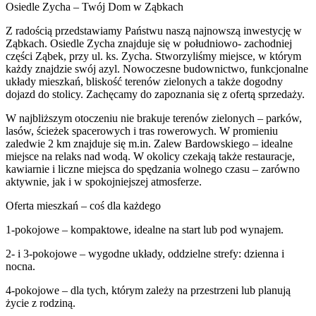
Osiedle Zycha – Twój Dom w Ząbkach
Z radością przedstawiamy Państwu naszą najnowszą inwestycję w
Ząbkach. Osiedle Zycha znajduje się w południowo- zachodniej
części Ząbek, przy ul. ks. Zycha. Stworzyliśmy miejsce, w którym
każdy znajdzie swój azyl. Nowoczesne budownictwo, funkcjonalne
układy mieszkań, bliskość terenów zielonych a także dogodny
dojazd do stolicy. Zachęcamy do zapoznania się z ofertą sprzedaży.
W najbliższym otoczeniu nie brakuje terenów zielonych – parków,
lasów, ścieżek spacerowych i tras rowerowych. W promieniu
zaledwie 2 km znajduje się m.in. Zalew Bardowskiego – idealne
miejsce na relaks nad wodą. W okolicy czekają także restauracje,
kawiarnie i liczne miejsca do spędzania wolnego czasu – zarówno
aktywnie, jak i w spokojniejszej atmosferze.
Oferta mieszkań – coś dla każdego
1‑pokojowe – kompaktowe, idealne na start lub pod wynajem.
2‑ i 3‑pokojowe – wygodne układy, oddzielne strefy: dzienna i
nocna.
4‑pokojowe – dla tych, którym zależy na przestrzeni lub planują
życie z rodziną.