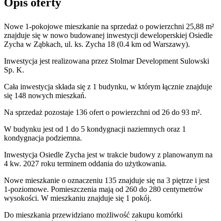
Opis oferty
Nowe 1-pokojowe mieszkanie na sprzedaż o powierzchni 25,88 m²
znajduje się w nowo
budowanej
inwestycji deweloperskiej
Osiedle
Zycha
w Ząbkach
,
ul. ks. Zycha
18
(0.4 km od Warszawy).
Inwestycja
jest realizowana
przez
Stolmar Development Sulowski
Sp. K.
Cała inwestycja składa się z
1
budynku
,
w którym
łącznie znajduje
się 148 nowych mieszkań.
Na sprzedaż pozostaje 136 ofert o powierzchni od 26 do 93 m².
W budynku jest od 1 do 5 kondygnacji naziemnych
oraz 1
kondygnacja podziemna.
Inwestycja Osiedle Zycha jest w trakcie budowy z planowanym na
4 kw. 2027 roku terminem oddania do użytkowania
.
Nowe mieszkanie
o oznaczeniu
135
znajduje się na 3 piętrze
i jest
1
-poziomow
e
. Pomieszczenia mają
od 260 do 280
centymetrów
wysokości. W
mieszkaniu
znajduje
się
1
pokój
.
Do
mieszkania
przewidziano możliwość zakupu komórki