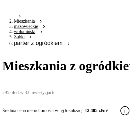
Mieszkania
mazowieckie
wołomiński
Ząbki
parter z ogródkiem
Mieszkania z ogródki
295
ofert
w
33
inwestycjach
Średnia cena nieruchomości w tej lokalizacji
12 405 zł/m²