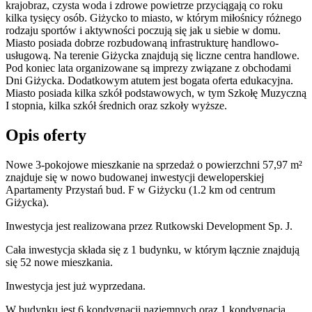
krajobraz, czysta woda i zdrowe powietrze przyciągają co roku
kilka tysięcy osób. Giżycko to miasto, w którym miłośnicy różnego
rodzaju sportów i aktywności poczują się jak u siebie w domu.
Miasto posiada dobrze rozbudowaną infrastrukturę handlowo-
usługową. Na terenie Giżycka znajdują się liczne centra handlowe.
Pod koniec lata organizowane są imprezy związane z obchodami
Dni Giżycka. Dodatkowym atutem jest bogata oferta edukacyjna.
Miasto posiada kilka szkół podstawowych, w tym Szkołę Muzyczną
I stopnia, kilka szkół średnich oraz szkoły wyższe.
Opis oferty
Nowe 3-pokojowe mieszkanie na sprzedaż o powierzchni 57,97 m²
znajduje się w nowo
budowanej
inwestycji deweloperskiej
Apartamenty Przystań bud. F
w Giżycku
(1.2 km od centrum
Giżycka).
Inwestycja
jest realizowana
przez
Rutkowski Development Sp. J.
Cała inwestycja składa się z
1
budynku
,
w którym
łącznie znajdują
się 52 nowe mieszkania.
Inwestycja jest już wyprzedana.
W budynku jest 6 kondygnacji naziemnych
oraz 1 kondygnacja