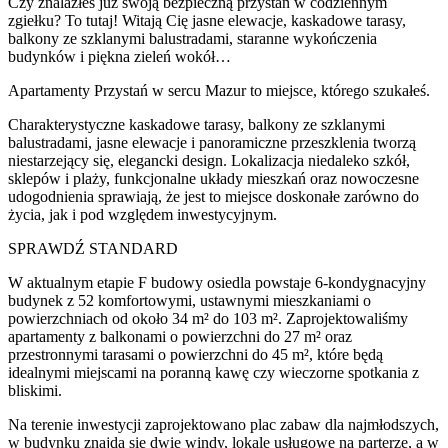
Czy znalazłeś już swoją bezpieczną przystań w codziennym
zgiełku? To tutaj! Witają Cię jasne elewacje, kaskadowe tarasy,
balkony ze szklanymi balustradami, staranne wykończenia
budynków i piękna zieleń wokół…
Apartamenty Przystań w sercu Mazur to miejsce, którego szukałeś.
Charakterystyczne kaskadowe tarasy, balkony ze szklanymi
balustradami, jasne elewacje i panoramiczne przeszklenia tworzą
niestarzejący się, elegancki design. Lokalizacja niedaleko szkół,
sklepów i plaży, funkcjonalne układy mieszkań oraz nowoczesne
udogodnienia sprawiają, że jest to miejsce doskonałe zarówno do
życia, jak i pod względem inwestycyjnym.
SPRAWDŹ STANDARD
W aktualnym etapie F budowy osiedla powstaje 6-kondygnacyjny
budynek z 52 komfortowymi, ustawnymi mieszkaniami o
powierzchniach od około 34 m² do 103 m². Zaprojektowaliśmy
apartamenty z balkonami o powierzchni do 27 m² oraz
przestronnymi tarasami o powierzchni do 45 m², które będą
idealnymi miejscami na poranną kawę czy wieczorne spotkania z
bliskimi.
Na terenie inwestycji zaprojektowano plac zabaw dla najmłodszych,
w budynku znajdą się dwie windy, lokale usługowe na parterze, a w