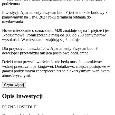
podziemna.
Inwestycja Apartamenty Przystań bud. F jest w trakcie budowy z
planowanym na 1 kw. 2027 roku terminem oddania do
użytkowania
.
Nowe mieszkanie
o oznaczeniu
M29
znajduje się na 1 piętrze
i jest
1
-poziomow
e
. Pomieszczenia mają
od 260 do 280
centymetrów
wysokości. W
mieszkaniu
znajdują
się
3
pokoje
.
Dla przyszłych mieszkańców
Apartamenty Przystań bud. F
deweloper przewidział
miejsca postojowe podziemne
.
Dzięki temu przyszli właściciele nie będą musieli poszukiwać
wolnej przestrzeni parkingowej.
Dodatkowo, miejsce postojowe w
garażu podziemnym zabezpiecza przed niekorzystnymi warunkami
atmosferycznymi.
Czytaj więcej
Opis Inwestycji
POZNAJ OSIEDLE