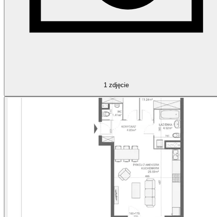
1
zdjęcie