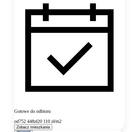
Gotowe do odbioru
od
752 448
zł
20 110
zł/m2
Zobacz mieszkania