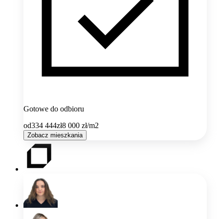
Gotowe do odbioru
od
334 444
zł
8 000
zł/m2
Zobacz mieszkania