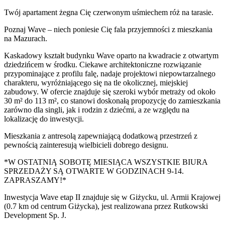
Twój apartament żegna Cię czerwonym uśmiechem róż na tarasie.
Poznaj Wave – niech poniesie Cię fala przyjemności z mieszkania
na Mazurach.
Kaskadowy kształt budynku Wave oparto na kwadracie z otwartym
dziedzińcem w środku. Ciekawe architektoniczne rozwiązanie
przypominające z profilu falę, nadaje projektowi niepowtarzalnego
charakteru, wyróżniającego się na tle okolicznej, miejskiej
zabudowy. W ofercie znajduje się szeroki wybór metraży od około
30 m² do 113 m², co stanowi doskonałą propozycję do zamieszkania
zarówno dla singli, jak i rodzin z dziećmi, a ze względu na
lokalizację do inwestycji.
Mieszkania z antresolą zapewniającą dodatkową przestrzeń z
pewnością zainteresują wielbicieli dobrego designu.
*W OSTATNIĄ SOBOTĘ MIESIĄCA WSZYSTKIE BIURA
SPRZEDAŻY SĄ OTWARTE W GODZINACH 9-14.
ZAPRASZAMY!*
Inwestycja Wave etap II znajduje się w Giżycku, ul. Armii Krajowej
(0.7 km od centrum Giżycka), jest realizowana przez Rutkowski
Development Sp. J.