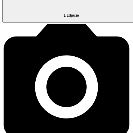
1
zdjęcie