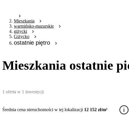
Mieszkania
warmińsko-mazurskie
giżycki
Giżycko
ostatnie piętro
Mieszkania ostatnie p
1
oferta
w
1
inwestycji
Średnia cena nieruchomości w tej lokalizacji
12 152 zł/m²