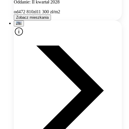
Oddanie: II kwartał 2028
od
472 810
zł
11 300
zł/m2
Zobacz mieszkania