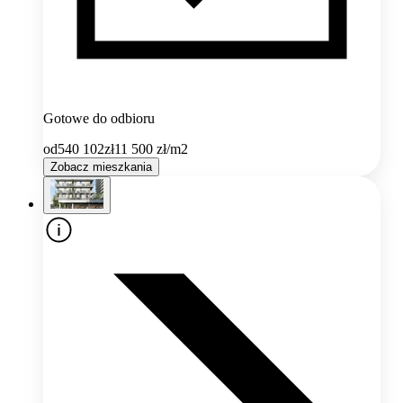
Gotowe do odbioru
od
540 102
zł
11 500
zł/m2
Zobacz mieszkania