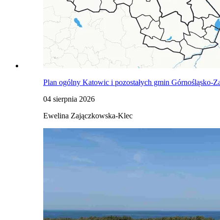
Plan ogólny Katowic i pozostałych gmin Górnośląsko-Za
04 sierpnia 2026
Ewelina Zajączkowska-Klec