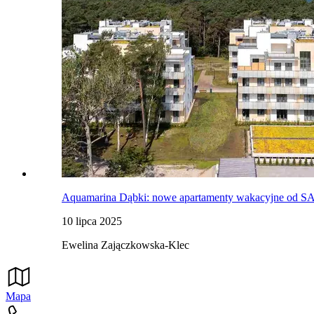
Aquamarina Dąbki: nowe apartamenty wakacyjne od SAB
10 lipca 2025
Ewelina Zajączkowska-Klec
Mapa