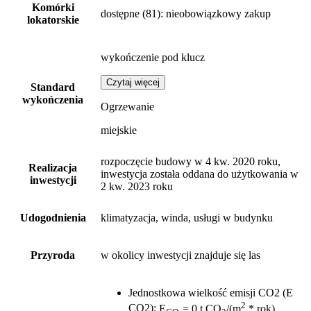
Komórki
dostępne
(81)
: nieobowiązkowy zakup
lokatorskie
wykończenie pod klucz
Czytaj więcej
Standard
wykończenia
Ogrzewanie
miejskie
rozpoczęcie budowy w 4 kw. 2020 roku,
Realizacja
inwestycja została oddana do użytkowania w
inwestycji
2 kw. 2023 roku
Udogodnienia
klimatyzacja, winda, usługi w budynku
Przyroda
w okolicy inwestycji znajduje się las
Jednostkowa wielkość emisji CO2 (E
2
CO2)
:
E
= 0 t CO
/(m
* rok)