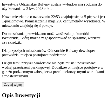
Inwestycja Odrzańskie Bulvary została wybudowana i oddana do
użytkowania w 2 kw. 2023 roku
.
Nowe mieszkanie
o oznaczeniu
22/53
znajduje się na 5 piętrze
i jest
1
-poziomow
e
. Pomieszczenia mają
256
centymetrów wysokości. W
mieszkaniu
znajdują
się
3
pokoje
.
Do
mieszkania
przewidziano możliwość zakupu komórki
lokatorskiej
, którą można zagospodarować na spiżarnię, warsztat
czy składzik.
Dla przyszłych mieszkańców
Odrzańskie Bulvary
deweloper
przewidział
miejsca postojowe podziemne
.
Dzięki temu przyszli właściciele nie będą musieli poszukiwać
wolnej przestrzeni parkingowej.
Dodatkowo, miejsce postojowe w
garażu podziemnym zabezpiecza przed niekorzystnymi warunkami
atmosferycznymi.
Czytaj więcej
Opis Inwestycji