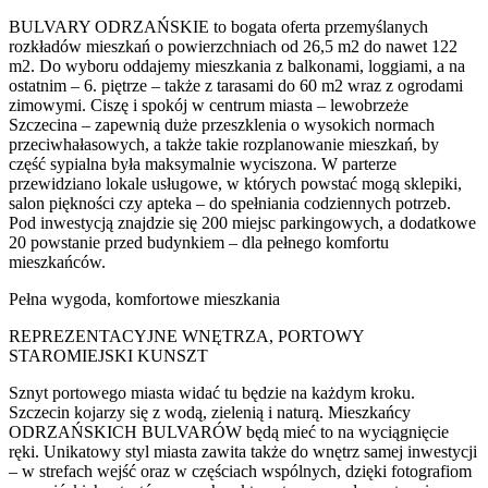
BULVARY ODRZAŃSKIE to bogata oferta przemyślanych
rozkładów mieszkań o powierzchniach od 26,5 m2 do nawet 122
m2. Do wyboru oddajemy mieszkania z balkonami, loggiami, a na
ostatnim – 6. piętrze – także z tarasami do 60 m2 wraz z ogrodami
zimowymi. Ciszę i spokój w centrum miasta – lewobrzeże
Szczecina – zapewnią duże przeszklenia o wysokich normach
przeciwhałasowych, a także takie rozplanowanie mieszkań, by
część sypialna była maksymalnie wyciszona. W parterze
przewidziano lokale usługowe, w których powstać mogą sklepiki,
salon piękności czy apteka – do spełniania codziennych potrzeb.
Pod inwestycją znajdzie się 200 miejsc parkingowych, a dodatkowe
20 powstanie przed budynkiem – dla pełnego komfortu
mieszkańców.
Pełna wygoda, komfortowe mieszkania
REPREZENTACYJNE WNĘTRZA, PORTOWY
STAROMIEJSKI KUNSZT
Sznyt portowego miasta widać tu będzie na każdym kroku.
Szczecin kojarzy się z wodą, zielenią i naturą. Mieszkańcy
ODRZAŃSKICH BULVARÓW będą mieć to na wyciągnięcie
ręki. Unikatowy styl miasta zawita także do wnętrz samej inwestycji
– w strefach wejść oraz w częściach wspólnych, dzięki fotografiom