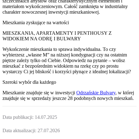
szczecińskich artystów oraz charakterystycznym elementom i
materiałom wykończeniowym. Całość zamknięta w industrialny
charakter nowoczesnej inwestycji mieszkaniowej.
Mieszkania zyskujące na wartości
MIESZKANIA, APARTAMENTY I PENTHOUSY Z
WIDOKIEM NA ODRĘ I BULWARY
Wykończenie mieszkania to sprawa indywidualna. To czy
wybierzesz „własne M” na niższej kondygnacji czy na ostatnim
piętrze zależy tylko od Ciebie. Odpowiedz na pytanie – wolisz
mieszkać z bezpośrednim widokiem na rzekę czy po prostu
wystarczy Ci jej bliskość i korzyści płynące z idealnej lokalizacji?
Szeroki wybór dla każdego
Mieszkanie
znajduje się w inwestycji
Odrzańskie Bulvary
, w której
znajduje
się w sprzedaży jeszcze
28
podobnych nowych mieszkań
.
Data publikacji:
14.07.2025
Data aktualizacji:
27.07.2026