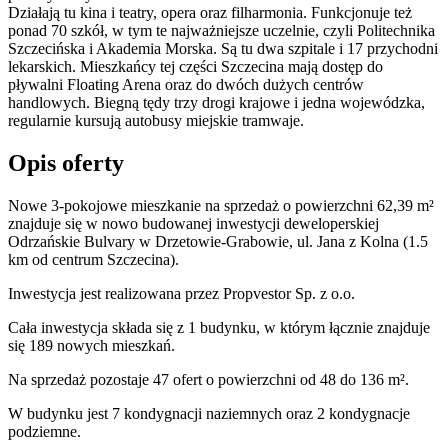
Działają tu kina i teatry, opera oraz filharmonia. Funkcjonuje też
ponad 70 szkół, w tym te najważniejsze uczelnie, czyli Politechnika
Szczecińska i Akademia Morska. Są tu dwa szpitale i 17 przychodni
lekarskich. Mieszkańcy tej części Szczecina mają dostęp do
pływalni Floating Arena oraz do dwóch dużych centrów
handlowych. Biegną tędy trzy drogi krajowe i jedna wojewódzka,
regularnie kursują autobusy miejskie tramwaje.
Opis oferty
Nowe 3-pokojowe mieszkanie na sprzedaż o powierzchni 62,39 m²
znajduje się w nowo
budowanej
inwestycji deweloperskiej
Odrzańskie Bulvary
w Drzetowie-Grabowie
,
ul. Jana z Kolna
(1.5
km od centrum Szczecina).
Inwestycja
jest realizowana
przez
Propvestor Sp. z o.o.
Cała inwestycja składa się z
1
budynku
,
w którym
łącznie znajduje
się 189 nowych mieszkań.
Na sprzedaż pozostaje 47 ofert o powierzchni od 48 do 136 m².
W budynku jest 7 kondygnacji naziemnych
oraz 2 kondygnacje
podziemne.