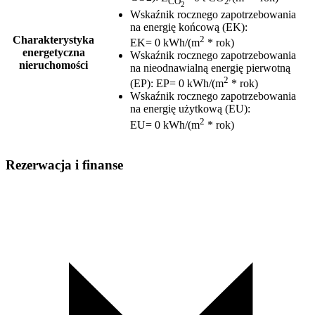
CO
2
2
Wskaźnik rocznego zapotrzebowania
na energię końcową (EK)
:
2
Charakterystyka
EK= 0 kWh/(m
* rok)
energetyczna
Wskaźnik rocznego zapotrzebowania
nieruchomości
na nieodnawialną energię pierwotną
2
(EP)
:
EP= 0 kWh/(m
* rok)
Wskaźnik rocznego zapotrzebowania
na energię użytkową (EU)
:
2
EU= 0 kWh/(m
* rok)
Rezerwacja i finanse