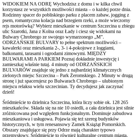
WIDOKIEM NA ODRĘ Wychodzisz z domu i w kilka chwil
korzystasz ze wszystkich możliwości miasta – o każdej porze dnia.
Rodzinny spacer do pobliskiego parku z placem zabaw, jogging z
psem, romantyczna kolacja nad brzegiem rzeki, a może wieczorny
rejs motorówką? Wybierz mieszkanie w centrum Szczecina u zbiegu
ulic Szarotki, Jana z Kolna oraz Łady i ciesz się widokami na
Bulwary Chrobrego ze swojego wymarzonego „M”.
ODRZAŃSKIE BULVARY to pełne spektrum możliwości –
kawalerki oraz mieszkania 2-, 3- i 4-pokojowe z loggiami,
balkonami, tarasami i ogrodami zimowymi. MIĘDZY
BULWARAMI A PARKIEM Poznaj dokładnie inwestycję i
zamieszkaj właśnie tutaj. 4 minuty od ODRZAŃSKICH
BULVARÓW znajduje się jedno z najbardziej klimatycznych
zielonych miejsc Szczecina – Park Żeromskiego. 2 Minuty w drugą
stronę i już spacerujesz po Bulwarach Chrobrego – ulubionym
miejscu relaksu wielu szczecinian. Ty decydujesz jak zaczynać
dzień!
Śródmieście to dzielnica Szczecina, która liczy sobie ok. 128 265
mieszkańców. Składa się na nie 10 osiedli, a cała dzielnica jest silnie
zróżnicowana pod względem funkcjonalnym. Dominuje zabudowa
mieszkaniowa i usługowa. Pojawia się też szereg budynków
historycznych, w tym renesansowy Zamek Książąt Pomorskich.
Obszary znajdujące się przy Odrze mają charakter typowo
przemysłowy. Śródmieście to również kulturalne centrum miasta.