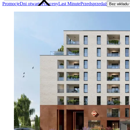
Promocje
Dni otwarte
Przeceny
Last Minute
Przedsprzedaż
Bez wkładu