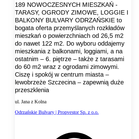
189 NOWOCZESNYCH MIESZKAŃ -
TARASY, OGRODY ZIMOWE, LOGGIE I
BALKONY BULVARY ODRZAŃSKIE to
bogata oferta przemyślanych rozkładów
mieszkań o powierzchniach od 26,5 m2
do nawet 122 m2. Do wyboru oddajemy
mieszkania z balkonami, loggiami, a na
ostatnim – 6. piętrze – także z tarasami
do 60 m2 wraz z ogrodami zimowymi.
Ciszę i spokój w centrum miasta –
lewobrzeże Szczecina – zapewnią duże
przeszklenia
ul. Jana z Kolna
Odrzańskie Bulvary | Propvestor Sp. z o.o.