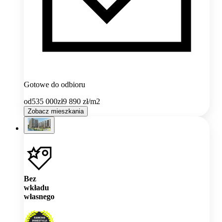
Gotowe do odbioru
od
535 000
zł
9 890
zł/m2
Zobacz mieszkania
Bez
wkładu
własnego