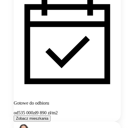
Gotowe do odbioru
od
535 000
zł
9 890
zł/m2
Zobacz mieszkania