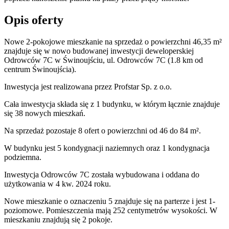
Opis oferty
Nowe 2-pokojowe mieszkanie na sprzedaż o powierzchni 46,35 m²
znajduje się w nowo
budowanej
inwestycji deweloperskiej
Odrowców 7C
w Świnoujściu
,
ul. Odrowców
7C
(1.8 km od
centrum Świnoujścia).
Inwestycja
jest realizowana
przez
Profstar Sp. z o.o.
Cała inwestycja składa się z
1
budynku
,
w którym
łącznie znajduje
się 38 nowych mieszkań.
Na sprzedaż pozostaje 8 ofert o powierzchni od 46 do 84 m².
W budynku jest 5 kondygnacji naziemnych
oraz 1 kondygnacja
podziemna.
Inwestycja Odrowców 7C została wybudowana i oddana do
użytkowania w 4 kw. 2024 roku
.
Nowe mieszkanie
o oznaczeniu
5
znajduje się na parterze
i jest
1
-
poziomow
e
. Pomieszczenia mają
252
centymetrów wysokości. W
mieszkaniu
znajdują
się
2
pokoje
.