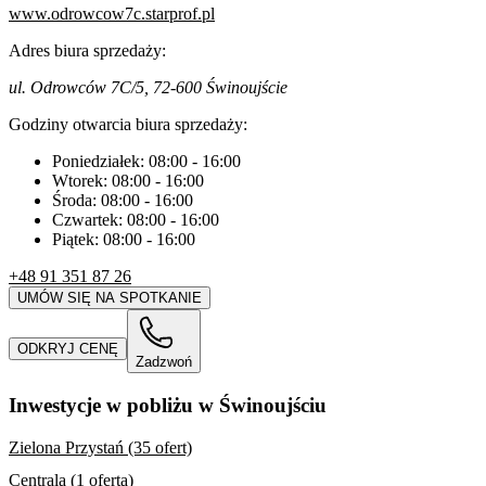
www.odrowcow7c.starprof.pl
Adres biura sprzedaży:
ul. Odrowców 7C/5, 72-600 Świnoujście
Godziny otwarcia biura sprzedaży:
Poniedziałek:
08:00
-
16:00
Wtorek:
08:00
-
16:00
Środa:
08:00
-
16:00
Czwartek:
08:00
-
16:00
Piątek:
08:00
-
16:00
+48 91 351 87 26
UMÓW SIĘ NA SPOTKANIE
ODKRYJ CENĘ
Zadzwoń
Inwestycje w pobliżu w Świnoujściu
Zielona Przystań (35 ofert)
Centrala (1 oferta)