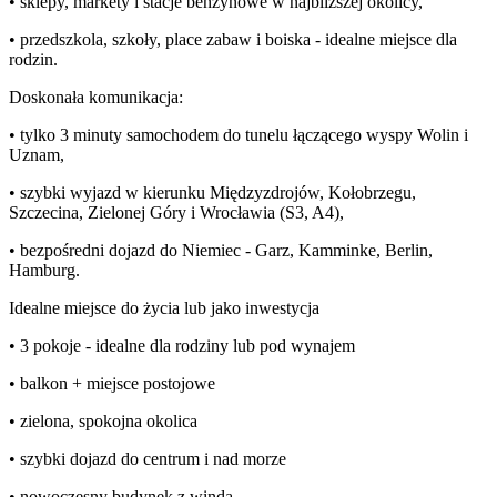
• sklepy, markety i stacje benzynowe w najbliższej okolicy,
• przedszkola, szkoły, place zabaw i boiska - idealne miejsce dla
rodzin.
Doskonała komunikacja:
• tylko 3 minuty samochodem do tunelu łączącego wyspy Wolin i
Uznam,
• szybki wyjazd w kierunku Międzyzdrojów, Kołobrzegu,
Szczecina, Zielonej Góry i Wrocławia (S3, A4),
• bezpośredni dojazd do Niemiec - Garz, Kamminke, Berlin,
Hamburg.
Idealne miejsce do życia lub jako inwestycja
• 3 pokoje - idealne dla rodziny lub pod wynajem
• balkon + miejsce postojowe
• zielona, spokojna okolica
• szybki dojazd do centrum i nad morze
• nowoczesny budynek z windą