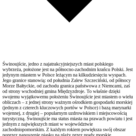
Świnoujście, jedno z najatrakcyjniejszych miast polskiego
wybrzeża, położone jest na północno-zachodnim krańcu Polski. Jest
jedynym miastem w Polsce leżącym na kilkudziesięciu wyspach.
Jego granice stanowią: od południa Zalew Szczeciński, od północy
Morze Bałtyckie, od zachodu granica państwowa z Niemcami, zaś
od strony wschodniej gmina Międzyzdroje. To właśnie dzięki
swojemu wyjątkowemu położeniu Świnoujście jest miastem o wielu
obliczach – z jednej strony ważnym ośrodkiem gospodarki morskiej
(jednym z czterech kluczowych portów w Polsce) i bazą marynarki
wojennej, z drugiej – popularnym uzdrowiskiem i miejscowością
turystyczną. Świnoujście ma status miasta na prawach powiatu i jest
jednym z największych miast w województwie
zachodniopomorskim. Z każdym rokiem powiększa swój obszar
poprzez nanoszenie piasku na plaży przez prądy morskie.