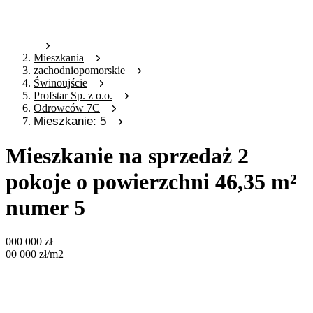
Mieszkania
zachodniopomorskie
Świnoujście
Profstar Sp. z o.o.
Odrowców 7C
Mieszkanie: 5
Mieszkanie na sprzedaż 2
pokoje o powierzchni 46,35 m²
numer 5
000 000
zł
00 000
zł
/m2