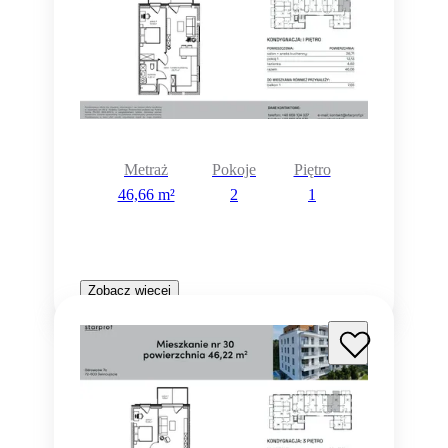
Metraż
Pokoje
Piętro
46,66 m²
2
1
Zobacz więcej