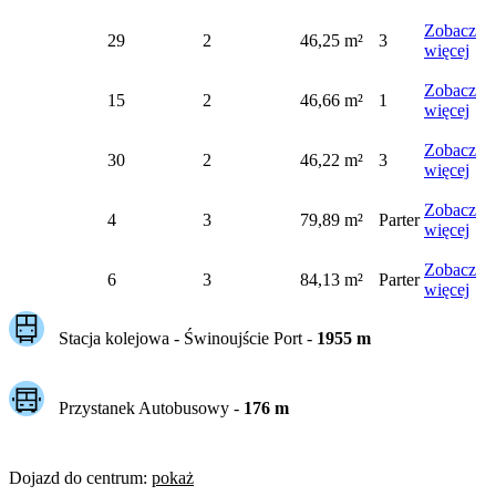
Zobacz
29
2
46,25 m²
3
więcej
Zobacz
15
2
46,66 m²
1
więcej
Zobacz
30
2
46,22 m²
3
więcej
Zobacz
4
3
79,89 m²
Parter
więcej
Zobacz
6
3
84,13 m²
Parter
więcej
Stacja kolejowa -
Świnoujście Port
-
1955
m
Przystanek Autobusowy
-
176
m
Dojazd do centrum
:
pokaż