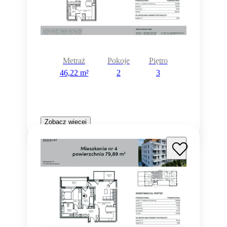
Metraż
Pokoje
Piętro
46,22 m²
2
3
Zobacz więcej