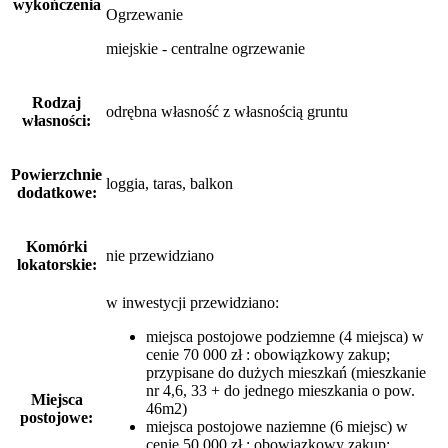
wykończenia
Ogrzewanie
miejskie - centralne ogrzewanie
Rodzaj
odrębna własność z własnością gruntu
własności:
Powierzchnie
loggia, taras, balkon
dodatkowe:
Komórki
nie przewidziano
lokatorskie:
w inwestycji przewidziano:
miejsca postojowe podziemne (4 miejsca) w
cenie 70 000 zł : obowiązkowy zakup;
przypisane do dużych mieszkań (mieszkanie
nr 4,6, 33 + do jednego mieszkania o pow.
Miejsca
46m2)
postojowe:
miejsca postojowe naziemne (6 miejsc) w
cenie 50 000 zł : obowiązkowy zakup;