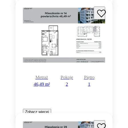
Metraż
Pokoje
Piętro
46,49 m²
2
1
Zobacz więcej