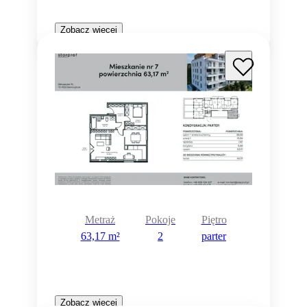
Zobacz więcej
Metraż
Pokoje
Piętro
63,17 m²
2
parter
Zobacz więcej