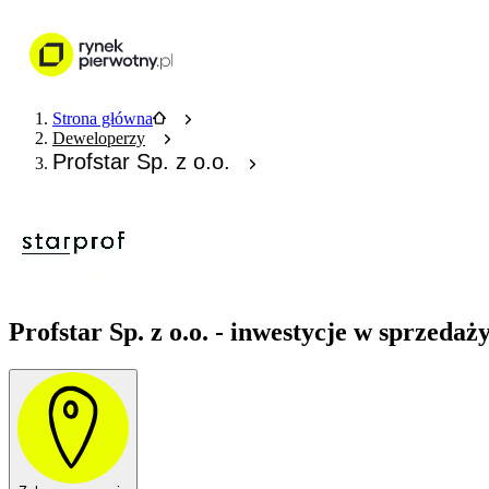
Nieruchomości
Wykończenie wnętr
Strona główna
Deweloperzy
Profstar Sp. z o.o.
Profstar Sp. z o.o. - inwestycje w sprzedaż