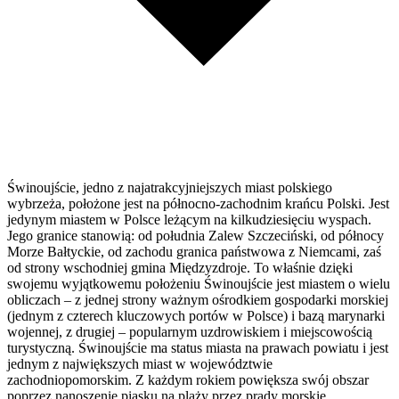
Świnoujście, jedno z najatrakcyjniejszych miast polskiego
wybrzeża, położone jest na północno-zachodnim krańcu Polski. Jest
jedynym miastem w Polsce leżącym na kilkudziesięciu wyspach.
Jego granice stanowią: od południa Zalew Szczeciński, od północy
Morze Bałtyckie, od zachodu granica państwowa z Niemcami, zaś
od strony wschodniej gmina Międzyzdroje. To właśnie dzięki
swojemu wyjątkowemu położeniu Świnoujście jest miastem o wielu
obliczach – z jednej strony ważnym ośrodkiem gospodarki morskiej
(jednym z czterech kluczowych portów w Polsce) i bazą marynarki
wojennej, z drugiej – popularnym uzdrowiskiem i miejscowością
turystyczną. Świnoujście ma status miasta na prawach powiatu i jest
jednym z największych miast w województwie
zachodniopomorskim. Z każdym rokiem powiększa swój obszar
poprzez nanoszenie piasku na plaży przez prądy morskie.