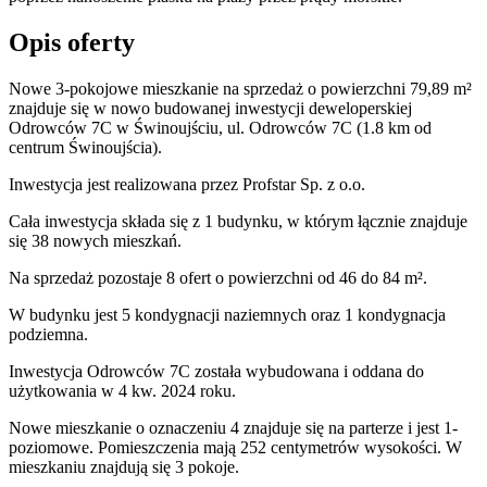
Opis oferty
Nowe 3-pokojowe mieszkanie na sprzedaż o powierzchni 79,89 m²
znajduje się w nowo
budowanej
inwestycji deweloperskiej
Odrowców 7C
w Świnoujściu
,
ul. Odrowców
7C
(1.8 km od
centrum Świnoujścia).
Inwestycja
jest realizowana
przez
Profstar Sp. z o.o.
Cała inwestycja składa się z
1
budynku
,
w którym
łącznie znajduje
się 38 nowych mieszkań.
Na sprzedaż pozostaje 8 ofert o powierzchni od 46 do 84 m².
W budynku jest 5 kondygnacji naziemnych
oraz 1 kondygnacja
podziemna.
Inwestycja Odrowców 7C została wybudowana i oddana do
użytkowania w 4 kw. 2024 roku
.
Nowe mieszkanie
o oznaczeniu
4
znajduje się na parterze
i jest
1
-
poziomow
e
. Pomieszczenia mają
252
centymetrów wysokości. W
mieszkaniu
znajdują
się
3
pokoje
.