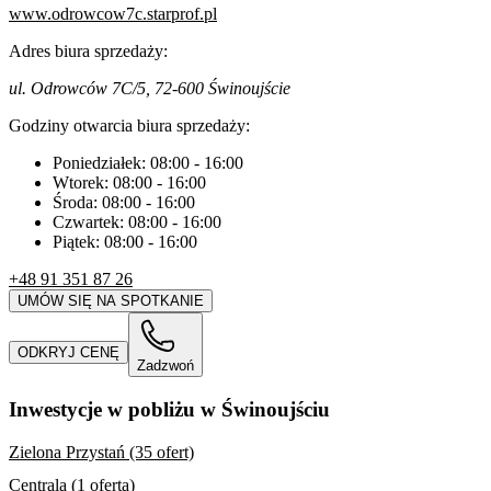
www.odrowcow7c.starprof.pl
Adres biura sprzedaży:
ul. Odrowców 7C/5, 72-600 Świnoujście
Godziny otwarcia biura sprzedaży:
Poniedziałek:
08:00
-
16:00
Wtorek:
08:00
-
16:00
Środa:
08:00
-
16:00
Czwartek:
08:00
-
16:00
Piątek:
08:00
-
16:00
+48 91 351 87 26
UMÓW SIĘ NA SPOTKANIE
ODKRYJ CENĘ
Zadzwoń
Inwestycje w pobliżu w Świnoujściu
Zielona Przystań (35 ofert)
Centrala (1 oferta)