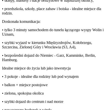
• sklepy, markety i stacje benzynowe w najbliższej okolicy,
• przedszkola, szkoły, place zabaw i boiska - idealne miejsce dla
rodzin.
Doskonała komunikacja:
• tylko 3 minuty samochodem do tunelu łączącego wyspy Wolin i
Uznam,
• szybki wyjazd w kierunku Międzyzdrojów, Kołobrzegu,
Szczecina, Zielonej Góry i Wrocławia (S3, A4),
• bezpośredni dojazd do Niemiec - Garz, Kamminke, Berlin,
Hamburg.
Idealne miejsce do życia lub jako inwestycja
• 3 pokoje - idealne dla rodziny lub pod wynajem
• balkon + miejsce postojowe
• zielona, spokojna okolica
• szybki dojazd do centrum i nad morze
• nowoczesny budynek z windą