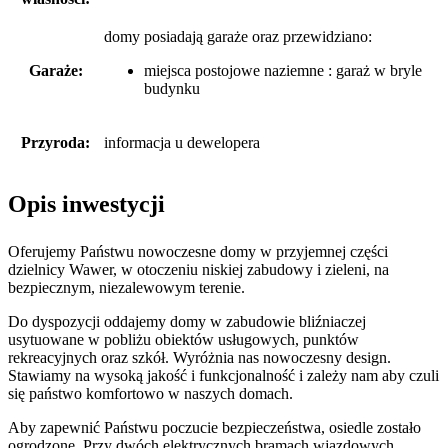
domy posiadają garaże
oraz
przewidziano:
Garaże:
miejsca postojowe naziemne : garaż w bryle
budynku
Przyroda:
informacja u dewelopera
Opis inwestycji
Oferujemy Państwu nowoczesne domy w przyjemnej części
dzielnicy Wawer, w otoczeniu niskiej zabudowy i zieleni, na
bezpiecznym, niezalewowym terenie.
Do dyspozycji oddajemy domy w zabudowie bliźniaczej
usytuowane w pobliżu obiektów usługowych, punktów
rekreacyjnych oraz szkół. Wyróżnia nas nowoczesny design.
Stawiamy na wysoką jakość i funkcjonalność i zależy nam aby czuli
się państwo komfortowo w naszych domach.
Aby zapewnić Państwu poczucie bezpieczeństwa, osiedle zostało
ogrodzone. Przy dwóch elektrycznych bramach wjazdowych,