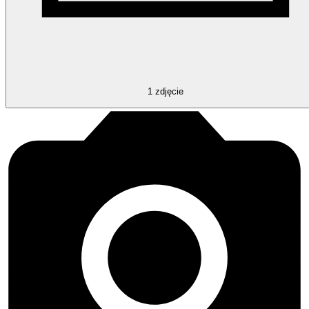
1
zdjęcie