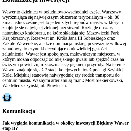
Wawer to dzielnica w południowo-wschodniej części Warszawy
wyróżniająca się największym obszarem terytorialnym – ok. 80
km2. Jednocześnie jest to jeden z tych rejonów miasta, w których
znajduje się najwięcej zielonej przestrzeni. Rozległe obszary
naturalnego krajobrazu, na które składają się: Mazowiecki Park
Krajobrazowy, Rezerwat im. Króla Jana III Sobieskiego oraz
Zakole Wawerskie, a także dominacja niskiej, przeważnie willowej
zabudowy, to czynniki decydujące o niewielkiej gęstości
zaludnienia. Wawer jest spokojnym, malowniczym miejscem, w
którym można odpocząć od miejskiego gwaru lub spędzić czas na
świeżym powietrzu, rozkoszując się pięknem przyrody. Na terenie
Wawra znajduje się aż 7 stacji kolejowych, toteż pociągi Szybkiej
Kolei Miejskiej stanowią najwygodniejszy środek transportu do
centrum miasta. Ważnymi arteriami są m.in.: Most Siekierkowski,
Wał Miedzeszyński, ul. Płowiecka.
Komunikacja
Jak wygląda komunikacja w okolicy inwestycji Błękitny Wawer
etap II?