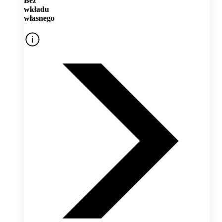
Bez
wkładu
własnego