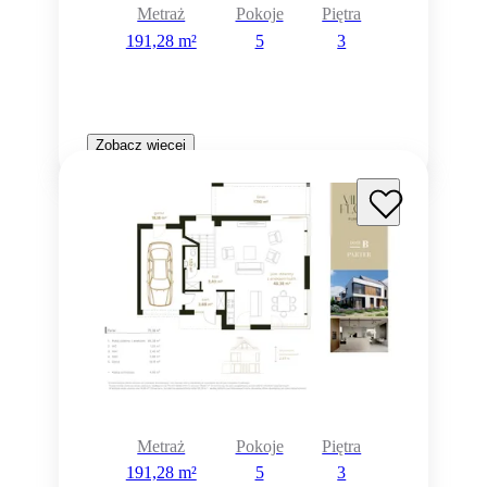
Metraż
Pokoje
Piętra
191,28 m²
5
3
Zobacz więcej
Metraż
Pokoje
Piętra
191,28 m²
5
3