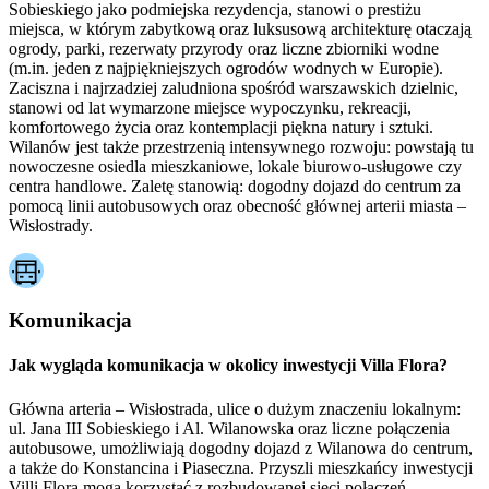
Sobieskiego jako podmiejska rezydencja, stanowi o prestiżu
miejsca, w którym zabytkową oraz luksusową architekturę otaczają
ogrody, parki, rezerwaty przyrody oraz liczne zbiorniki wodne
(m.in. jeden z najpiękniejszych ogrodów wodnych w Europie).
Zaciszna i najrzadziej zaludniona spośród warszawskich dzielnic,
stanowi od lat wymarzone miejsce wypoczynku, rekreacji,
komfortowego życia oraz kontemplacji piękna natury i sztuki.
Wilanów jest także przestrzenią intensywnego rozwoju: powstają tu
nowoczesne osiedla mieszkaniowe, lokale biurowo-usługowe czy
centra handlowe. Zaletę stanowią: dogodny dojazd do centrum za
pomocą linii autobusowych oraz obecność głównej arterii miasta –
Wisłostrady.
Komunikacja
Jak wygląda komunikacja w okolicy inwestycji Villa Flora?
Główna arteria – Wisłostrada, ulice o dużym znaczeniu lokalnym:
ul. Jana III Sobieskiego i Al. Wilanowska oraz liczne połączenia
autobusowe, umożliwiają dogodny dojazd z Wilanowa do centrum,
a także do Konstancina i Piaseczna. Przyszli mieszkańcy inwestycji
Villi Flora mogą korzystać z rozbudowanej sieci połączeń