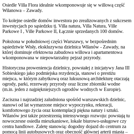
Osiedle Villa Flora idealnie wkomponowuje się w willową część
Wilanowa – Zawady.
To kolejne osiedle domów inwestora po zrealizowanych z sukcesem
inwestycjach po sąsiedzku tj. Villa natura, Villa Natura, Ville
Parkowe I , Ville Parkowe II, Łącznie sprzedanych 100 domów.
Położona w południowej części Warszawy, w bezpośrednim
sąsiedztwie Wisły, ekskluzywna dzielnica Wilanów - Zawady, na
której dominuje efektowna zabudowa willowa i apartamentowa
wkomponowana w niepowtarzalny pejzaż przyrody.
Historyczna proweniencja dzielnicy, powstałej z inicjatywy Jana III
Sobieskiego jako podmiejska rezydencja, stanowi o prestiżu
miejsca, w którym zabytkową oraz luksusową architekturę otaczają
ogrody, parki, rezerwaty przyrody oraz liczne zbiorniki wodne
(m.in. jeden z najpiękniejszych ogrodów wodnych w Europie).
Zaciszna i najrzadziej zaludniona spośród warszawskich dzielnic,
stanowi od lat wymarzone miejsce wypoczynku, rekreacji,
komfortowego życia oraz kontemplacji piękna natury i sztuki.
Wilanów jest także przestrzenią intensywnego rozwoju: powstają tu
nowoczesne osiedla mieszkaniowe, lokale biurowo-usługowe czy
centra handlowe. Zaletę stanowią: dogodny dojazd do centrum za
pomocą linii autobusowych oraz obecność głównej arterii miasta –