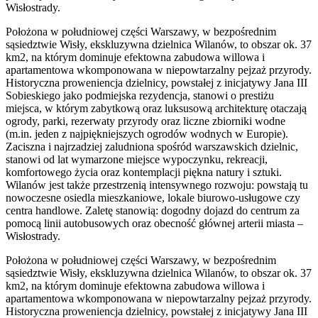
Wisłostrady.
Położona w południowej części Warszawy, w bezpośrednim
sąsiedztwie Wisły, ekskluzywna dzielnica Wilanów, to obszar ok. 37
km2, na którym dominuje efektowna zabudowa willowa i
apartamentowa wkomponowana w niepowtarzalny pejzaż przyrody.
Historyczna proweniencja dzielnicy, powstałej z inicjatywy Jana III
Sobieskiego jako podmiejska rezydencja, stanowi o prestiżu
miejsca, w którym zabytkową oraz luksusową architekturę otaczają
ogrody, parki, rezerwaty przyrody oraz liczne zbiorniki wodne
(m.in. jeden z najpiękniejszych ogrodów wodnych w Europie).
Zaciszna i najrzadziej zaludniona spośród warszawskich dzielnic,
stanowi od lat wymarzone miejsce wypoczynku, rekreacji,
komfortowego życia oraz kontemplacji piękna natury i sztuki.
Wilanów jest także przestrzenią intensywnego rozwoju: powstają tu
nowoczesne osiedla mieszkaniowe, lokale biurowo-usługowe czy
centra handlowe. Zaletę stanowią: dogodny dojazd do centrum za
pomocą linii autobusowych oraz obecność głównej arterii miasta –
Wisłostrady.
Położona w południowej części Warszawy, w bezpośrednim
sąsiedztwie Wisły, ekskluzywna dzielnica Wilanów, to obszar ok. 37
km2, na którym dominuje efektowna zabudowa willowa i
apartamentowa wkomponowana w niepowtarzalny pejzaż przyrody.
Historyczna proweniencja dzielnicy, powstałej z inicjatywy Jana III