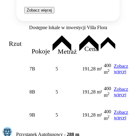
Zobacz więcej
Dostępne lokale w inwestycji Villa Flora
Rzut
Cena
Pokoje
Metraż
400
Zobacz
7B
5
191,28 m²
2
więcej
m
400
Zobacz
8B
5
191,28 m²
2
więcej
m
400
Zobacz
9B
5
191,28 m²
2
więcej
m
Przystanek Autobusowy
-
288
m