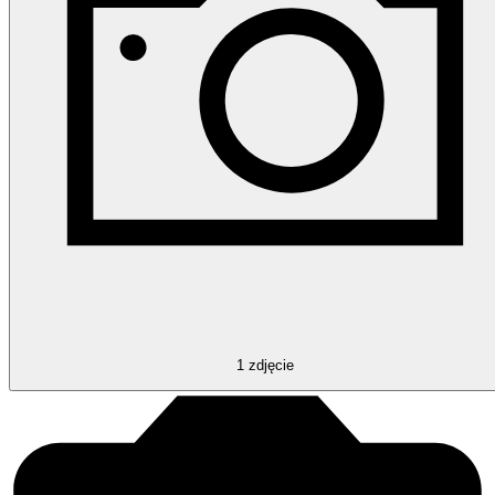
1
zdjęcie