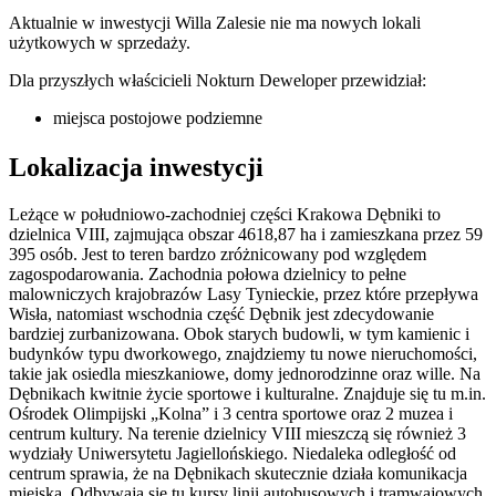
Aktualnie w inwestycji
Willa Zalesie
nie ma nowych lokali
użytkowych w sprzedaży.
Dla przyszłych właścicieli
Nokturn Deweloper
przewidział:
miejsca postojowe podziemne
Lokalizacja inwestycji
Leżące w południowo-zachodniej części Krakowa Dębniki to
dzielnica VIII, zajmująca obszar 4618,87 ha i zamieszkana przez 59
395 osób. Jest to teren bardzo zróżnicowany pod względem
zagospodarowania. Zachodnia połowa dzielnicy to pełne
malowniczych krajobrazów Lasy Tynieckie, przez które przepływa
Wisła, natomiast wschodnia część Dębnik jest zdecydowanie
bardziej zurbanizowana. Obok starych budowli, w tym kamienic i
budynków typu dworkowego, znajdziemy tu nowe nieruchomości,
takie jak osiedla mieszkaniowe, domy jednorodzinne oraz wille. Na
Dębnikach kwitnie życie sportowe i kulturalne. Znajduje się tu m.in.
Ośrodek Olimpijski „Kolna” i 3 centra sportowe oraz 2 muzea i
centrum kultury. Na terenie dzielnicy VIII mieszczą się również 3
wydziały Uniwersytetu Jagiellońskiego. Niedaleka odległość od
centrum sprawia, że na Dębnikach skutecznie działa komunikacja
miejska. Odbywają się tu kursy linii autobusowych i tramwajowych.