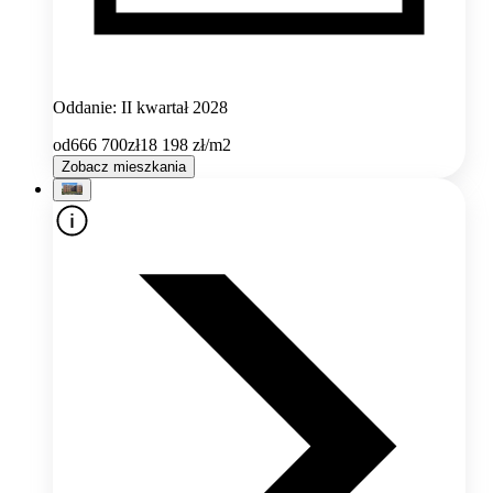
Oddanie: II kwartał 2028
od
666 700
zł
18 198
zł/m2
Zobacz mieszkania