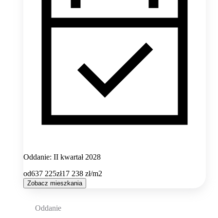
Oddanie: II kwartał 2028
od
637 225
zł
17 238
zł/m2
Zobacz mieszkania
Oddanie