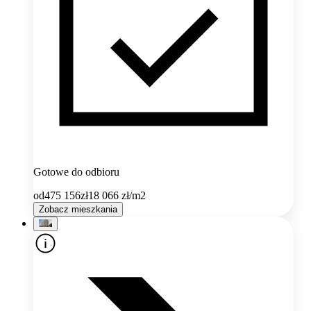
Gotowe do odbioru
od
475 156
zł
18 066
zł/m2
Zobacz mieszkania