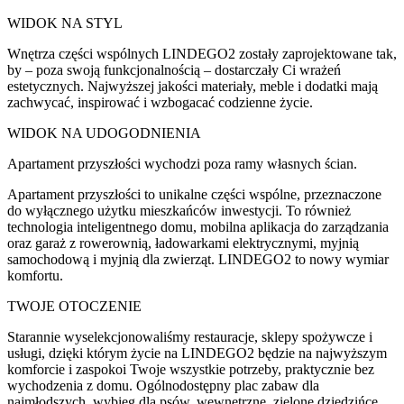
WIDOK NA STYL
Wnętrza części wspólnych LINDEGO2 zostały zaprojektowane tak,
by – poza swoją funkcjonalnością – dostarczały Ci wrażeń
estetycznych. Najwyższej jakości materiały, meble i dodatki mają
zachwycać, inspirować i wzbogacać codzienne życie.
WIDOK NA UDOGODNIENIA
Apartament przyszłości wychodzi poza ramy własnych ścian.
Apartament przyszłości to unikalne części wspólne, przeznaczone
do wyłącznego użytku mieszkańców inwestycji. To również
technologia inteligentnego domu, mobilna aplikacja do zarządzania
oraz garaż z rowerownią, ładowarkami elektrycznymi, myjnią
samochodową i myjnią dla zwierząt. LINDEGO2 to nowy wymiar
komfortu.
TWOJE OTOCZENIE
Starannie wyselekcjonowaliśmy restauracje, sklepy spożywcze i
usługi, dzięki którym życie na LINDEGO2 będzie na najwyższym
komforcie i zaspokoi Twoje wszystkie potrzeby, praktycznie bez
wychodzenia z domu. Ogólnodostępny plac zabaw dla
najmłodszych, wybieg dla psów, wewnętrzne, zielone dziedzińce.