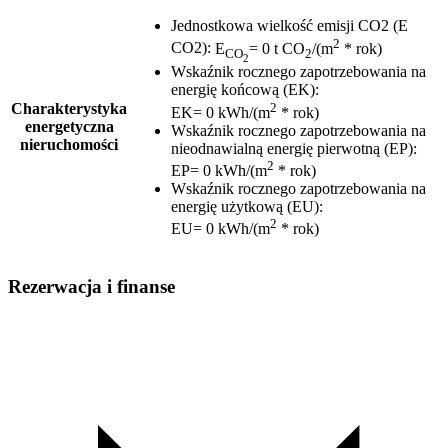
Jednostkowa wielkość emisji CO2 (E
2
CO2)
:
E
= 0 t CO
/(m
* rok)
CO
2
2
Wskaźnik rocznego zapotrzebowania na
energię końcową (EK)
:
2
Charakterystyka
EK= 0 kWh/(m
* rok)
energetyczna
Wskaźnik rocznego zapotrzebowania na
nieruchomości
nieodnawialną energię pierwotną (EP)
:
2
EP= 0 kWh/(m
* rok)
Wskaźnik rocznego zapotrzebowania na
energię użytkową (EU)
:
2
EU= 0 kWh/(m
* rok)
Rezerwacja i finanse