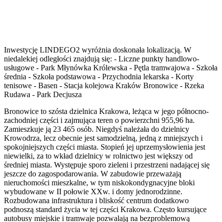
Inwestycję LINDEGO2 wyróżnia doskonała lokalizacją. W
niedalekiej odległości znajdują się: - Liczne punkty handlowo-
usługowe - Park Młynówka Królewska - Pętla tramwajowa - Szkoła
średnia - Szkoła podstawowa - Przychodnia lekarska - Korty
tenisowe - Basen - Stacja kolejowa Kraków Bronowice - Rzeka
Rudawa - Park Decjusza
Bronowice to szósta dzielnica Krakowa, leżąca w jego północno-
zachodniej części i zajmująca teren o powierzchni 955,96 ha.
Zamieszkuje ją 23 465 osób. Niegdyś należała do dzielnicy
Krowodrza, lecz obecnie jest samodzielną, jedną z mniejszych i
spokojniejszych części miasta. Stopień jej uprzemysłowienia jest
niewielki, za to wkład dzielnicy w rolnictwo jest większy od
średniej miasta. Występuje sporo zieleni i przestrzeni nadającej się
jeszcze do zagospodarowania. W zabudowie przeważają
nieruchomości mieszkalne, w tym niskokondygnacyjne bloki
wybudowane w II połowie XXw. i domy jednorodzinne.
Rozbudowana infrastruktura i bliskość centrum dodatkowo
podnoszą standard życia w tej części Krakowa. Często kursujące
autobusy miejskie i tramwaje pozwalają na bezproblemową