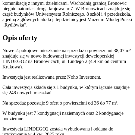
komunikację z innymi dzielnicami. Wschodnią granicą Bronowic
biegnie natomiast droga krajowa nr 7. W Bronowicach znajduje się
część budynków Uniwersytetu Rolniczego, 8 szkół i 4 przedszkola,
a jedną z głównych atrakcji tej dzielnicy jest Muzeum Młodej Polski
„Rydlówka”.
Opis oferty
Nowe 2-pokojowe mieszkanie na sprzedaż o powierzchni 38,07 m²
znajduje się w nowo
budowanej
inwestycji deweloperskiej
LINDEGO2
na Bronowicach
,
ul. Lindego
2
(4.9 km od centrum
Krakowa).
Inwestycja
jest realizowana
przez
Noho Investment.
Cała inwestycja składa się z
1
budynku
,
w którym
łącznie znajduje
się 248 nowych mieszkań.
Na sprzedaż pozostaje 9 ofert o powierzchni od 36 do 77 m².
W budynku jest 7 kondygnacji naziemnych
oraz 2 kondygnacje
podziemne.
Inwestycja LINDEGO2 została wybudowana i oddana do
użytkowania w 4 kw. 2025 roku
.