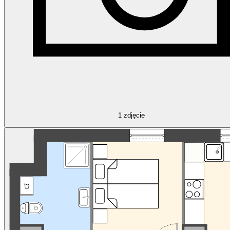
1
zdjęcie