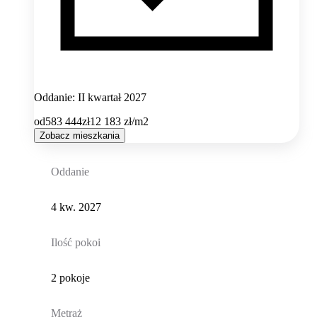
Oddanie: II kwartał 2027
od
583 444
zł
12 183
zł/m2
Zobacz mieszkania
Oddanie
4 kw. 2027
Ilość pokoi
2 pokoje
Metraż