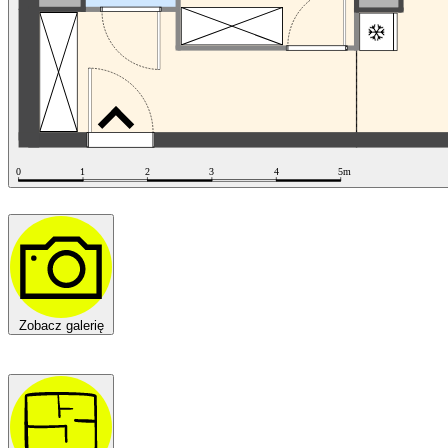
Zobacz galerię