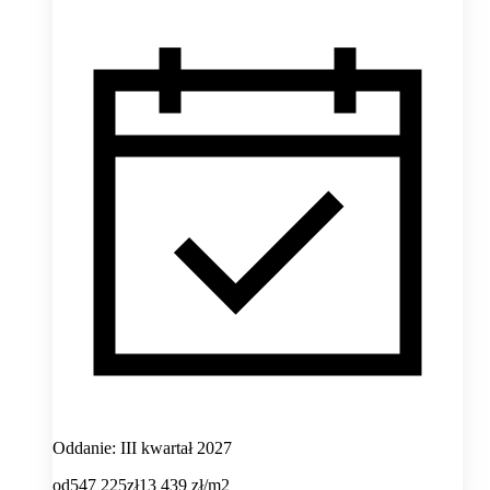
Oddanie: III kwartał 2027
od
547 225
zł
13 439
zł/m2