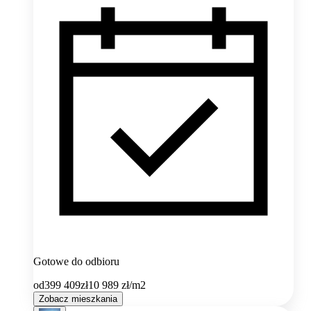
Gotowe do odbioru
od
399 409
zł
10 989
zł/m2
Zobacz mieszkania