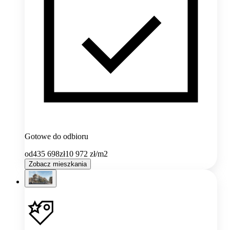
Gotowe do odbioru
od
435 698
zł
10 972
zł/m2
Zobacz mieszkania