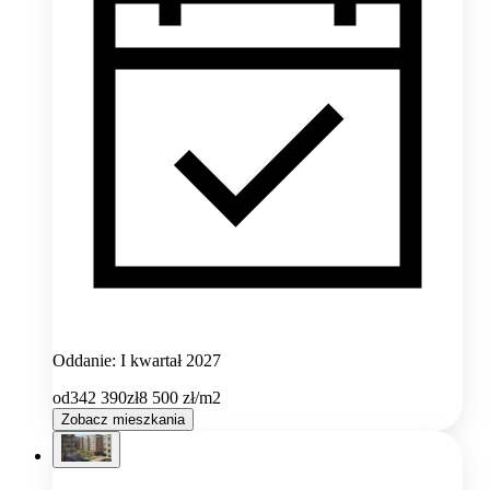
Oddanie: I kwartał 2027
od
342 390
zł
8 500
zł/m2
Zobacz mieszkania