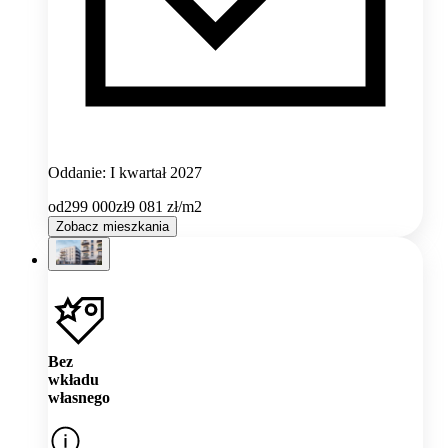
Oddanie: I kwartał 2027
od
299 000
zł
9 081
zł/m2
Zobacz mieszkania
Bez
wkładu
własnego