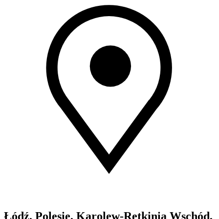
Łódź, Polesie, Karolew-Retkinia Wschód,