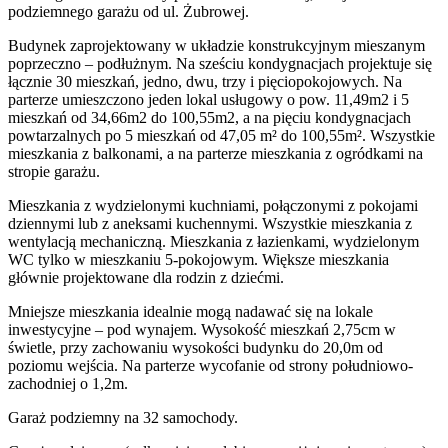
podziemnego garażu od ul. Żubrowej.
Budynek zaprojektowany w układzie konstrukcyjnym mieszanym
poprzeczno – podłużnym. Na sześciu kondygnacjach projektuje się
łącznie 30 mieszkań, jedno, dwu, trzy i pięciopokojowych. Na
parterze umieszczono jeden lokal usługowy o pow. 11,49m2 i 5
mieszkań od 34,66m2 do 100,55m2, a na pięciu kondygnacjach
powtarzalnych po 5 mieszkań od 47,05 m² do 100,55m². Wszystkie
mieszkania z balkonami, a na parterze mieszkania z ogródkami na
stropie garażu.
Mieszkania z wydzielonymi kuchniami, połączonymi z pokojami
dziennymi lub z aneksami kuchennymi. Wszystkie mieszkania z
wentylacją mechaniczną. Mieszkania z łazienkami, wydzielonym
WC tylko w mieszkaniu 5-pokojowym. Większe mieszkania
głównie projektowane dla rodzin z dziećmi.
Mniejsze mieszkania idealnie mogą nadawać się na lokale
inwestycyjne – pod wynajem. Wysokość mieszkań 2,75cm w
świetle, przy zachowaniu wysokości budynku do 20,0m od
poziomu wejścia. Na parterze wycofanie od strony południowo-
zachodniej o 1,2m.
Garaż podziemny na 32 samochody.