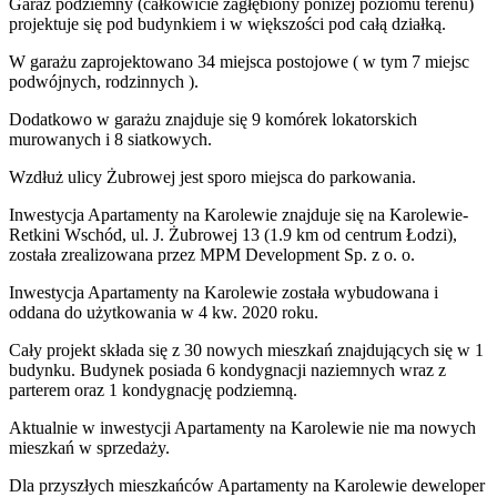
Garaż podziemny (całkowicie zagłębiony poniżej poziomu terenu)
projektuje się pod budynkiem i w większości pod całą działką.
W garażu zaprojektowano 34 miejsca postojowe ( w tym 7 miejsc
podwójnych, rodzinnych ).
Dodatkowo w garażu znajduje się 9 komórek lokatorskich
murowanych i 8 siatkowych.
Wzdłuż ulicy Żubrowej jest sporo miejsca do parkowania.
Inwestycja Apartamenty na Karolewie znajduje się na Karolewie-
Retkini Wschód, ul. J. Żubrowej 13 (1.9 km od centrum Łodzi),
została zrealizowana przez MPM Development Sp. z o. o.
Inwestycja Apartamenty na Karolewie została wybudowana i
oddana do użytkowania w 4 kw. 2020 roku.
Cały projekt składa się z 30 nowych mieszkań znajdujących się w 1
budynku. Budynek posiada 6 kondygnacji naziemnych wraz z
parterem oraz 1 kondygnację podziemną.
Aktualnie w inwestycji
Apartamenty na Karolewie
nie ma nowych
mieszkań w sprzedaży.
Dla przyszłych mieszkańców Apartamenty na Karolewie deweloper