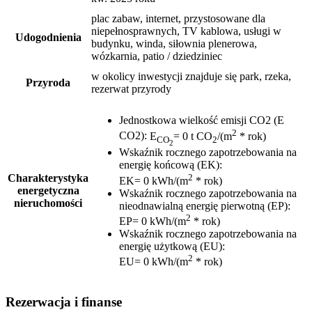
plac zabaw, internet, przystosowane dla
niepełnosprawnych, TV kablowa, usługi w
Udogodnienia
budynku, winda, siłownia plenerowa,
wózkarnia, patio / dziedziniec
w okolicy inwestycji znajduje się park, rzeka,
Przyroda
rezerwat przyrody
Jednostkowa wielkość emisji CO2 (E
2
CO2)
:
E
= 0 t CO
/(m
* rok)
CO
2
2
Wskaźnik rocznego zapotrzebowania na
energię końcową (EK)
:
2
Charakterystyka
EK= 0 kWh/(m
* rok)
energetyczna
Wskaźnik rocznego zapotrzebowania na
nieruchomości
nieodnawialną energię pierwotną (EP)
:
2
EP= 0 kWh/(m
* rok)
Wskaźnik rocznego zapotrzebowania na
energię użytkową (EU)
:
2
EU= 0 kWh/(m
* rok)
Rezerwacja i finanse