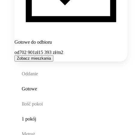
Gotowe do odbioru
od
702 901
zł
15 393
zł/m2
Zobacz mieszkania
Oddanie
Gotowe
Ilość pokoi
1 pokój
Metraż