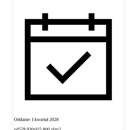
Oddanie: I kwartał 2028
od
578 930
zł
15 800
zł/m2