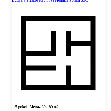
Bulwary Praskie etap I i J | Mennica Polska S.A.
1-5 pokoi | Metraż 30-189 m2