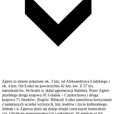
Zgierz to miasto położone ok. 3 km. od Aleksandrowa Łódzkiego i
ok. 4 km. Od Łodzi na powierzchni 42 km. kw. Z 57 tys.
mieszkańców. Wchodzi w skład aglomeracji łódzkiej. Przez Zgierz
przebiega droga krajowa 91 Gdańsk – Częstochowa i droga
krajowa 71 Stryków- Rzgów. Bliskość Łodzi umożliwia korzystanie
z tamtejszych uczelni wyższych, kin, teatrów i życia kulturalnego.
Jednak i w Zgierzu dużo się dzieje dzięki corocznym festiwalom
czy zabytkom poprzemysłowym i sakralnym. W mieście są też