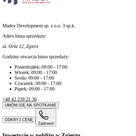
Madey Development sp. z o.o. 3 sp.k.
Adres biura sprzedaży:
ul. Orla 12, Zgierz
Godziny otwarcia biura sprzedaży:
Poniedziałek:
09:00
-
17:00
Wtorek:
09:00
-
17:00
Środa:
09:00
-
17:00
Czwartek:
09:00
-
17:00
Piątek:
09:00
-
17:00
+48 42 239 21 36
UMÓW SIĘ NA SPOTKANIE
ODKRYJ CENĘ
Zadzwoń
Inwestycje w pobliżu w Zgierzu