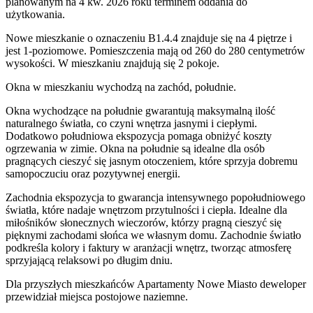
planowanym na 4 kw. 2026 roku terminem oddania do
użytkowania
.
Nowe mieszkanie
o oznaczeniu
B1.4.4
znajduje się na 4 piętrze
i
jest
1
-poziomow
e
. Pomieszczenia mają
od 260 do 280
centymetrów
wysokości. W
mieszkaniu
znajdują
się
2
pokoje
.
Okna w mieszkaniu wychodzą na zachód, południe.
Okna wychodzące na południe gwarantują maksymalną ilość
naturalnego światła, co czyni wnętrza jasnymi i ciepłymi.
Dodatkowo południowa ekspozycja pomaga obniżyć koszty
ogrzewania w zimie. Okna na południe są idealne dla osób
pragnących cieszyć się jasnym otoczeniem, które sprzyja dobremu
samopoczuciu oraz pozytywnej energii.
Zachodnia ekspozycja to gwarancja intensywnego popołudniowego
światła, które nadaje wnętrzom przytulności i ciepła. Idealne dla
miłośników słonecznych wieczorów, którzy pragną cieszyć się
pięknymi zachodami słońca we własnym domu. Zachodnie światło
podkreśla kolory i faktury w aranżacji wnętrz, tworząc atmosferę
sprzyjającą relaksowi po długim dniu.
Dla przyszłych mieszkańców
Apartamenty Nowe Miasto
deweloper
przewidział
miejsca postojowe naziemne
.