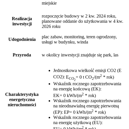
miejskie
rozpoczęcie budowy w 2 kw. 2024 roku,
Realizacja
planowane oddanie do użytkowania w 4 kw.
inwestycji
2026 roku
plac zabaw, monitoring, teren ogrodzony,
Udogodnienia
usługi w budynku, winda
Przyroda
w okolicy inwestycji znajduje się park, las
Jednostkowa wielkość emisji CO2 (E
2
CO2)
:
E
= 0 t CO
/(m
* rok)
CO
2
2
Wskaźnik rocznego zapotrzebowania
na energię końcową (EK)
:
2
Charakterystyka
EK= 0 kWh/(m
* rok)
energetyczna
Wskaźnik rocznego zapotrzebowania
nieruchomości
na nieodnawialną energię pierwotną
2
(EP)
:
EP= 0 kWh/(m
* rok)
Wskaźnik rocznego zapotrzebowania
na energię użytkową (EU)
:
2
EU= 0 kWh/(m
* rok)