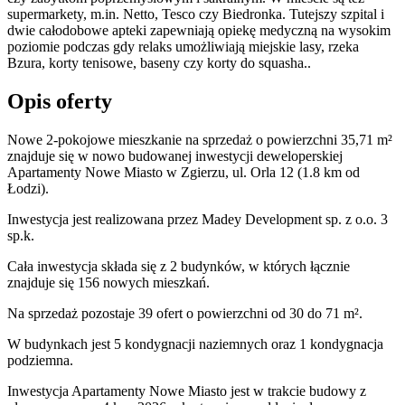
supermarkety, m.in. Netto, Tesco czy Biedronka. Tutejszy szpital i
dwie całodobowe apteki zapewniają opiekę medyczną na wysokim
poziomie podczas gdy relaks umożliwiają miejskie lasy, rzeka
Bzura, korty tenisowe, baseny czy korty do squasha..
Opis oferty
Nowe 2-pokojowe mieszkanie na sprzedaż o powierzchni 35,71 m²
znajduje się w nowo
budowanej
inwestycji deweloperskiej
Apartamenty Nowe Miasto
w Zgierzu
,
ul. Orla
12
(1.8 km od
Łodzi).
Inwestycja
jest realizowana
przez
Madey Development sp. z o.o. 3
sp.k.
Cała inwestycja składa się z
2
budynków
,
w których
łącznie
znajduje się 156 nowych mieszkań.
Na sprzedaż pozostaje 39 ofert o powierzchni od 30 do 71 m².
W budynkach jest 5 kondygnacji naziemnych
oraz 1 kondygnacja
podziemna.
Inwestycja Apartamenty Nowe Miasto jest w trakcie budowy z