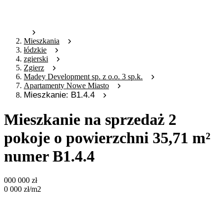
Mieszkania
łódzkie
zgierski
Zgierz
Madey Development sp. z o.o. 3 sp.k.
Apartamenty Nowe Miasto
Mieszkanie: B1.4.4
Mieszkanie na sprzedaż 2
pokoje o powierzchni 35,71 m²
numer B1.4.4
000 000
zł
0 000
zł
/m2