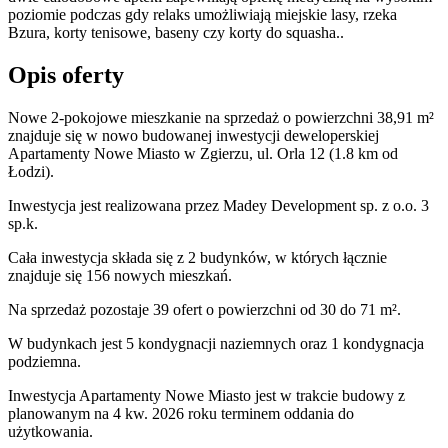
poziomie podczas gdy relaks umożliwiają miejskie lasy, rzeka
Bzura, korty tenisowe, baseny czy korty do squasha..
Opis oferty
Nowe 2-pokojowe mieszkanie na sprzedaż o powierzchni 38,91 m²
znajduje się w nowo
budowanej
inwestycji deweloperskiej
Apartamenty Nowe Miasto
w Zgierzu
,
ul. Orla
12
(1.8 km od
Łodzi).
Inwestycja
jest realizowana
przez
Madey Development sp. z o.o. 3
sp.k.
Cała inwestycja składa się z
2
budynków
,
w których
łącznie
znajduje się 156 nowych mieszkań.
Na sprzedaż pozostaje 39 ofert o powierzchni od 30 do 71 m².
W budynkach jest 5 kondygnacji naziemnych
oraz 1 kondygnacja
podziemna.
Inwestycja Apartamenty Nowe Miasto jest w trakcie budowy z
planowanym na 4 kw. 2026 roku terminem oddania do
użytkowania
.