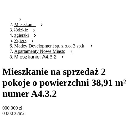
Mieszkania
łódzkie
zgierski
Zgierz
Madey Development sp. z o.o. 3 sp.k.
Apartamenty Nowe Miasto
Mieszkanie: A4.3.2
Mieszkanie na sprzedaż 2
pokoje o powierzchni 38,91 m²
numer A4.3.2
000 000
zł
0 000
zł
/m2