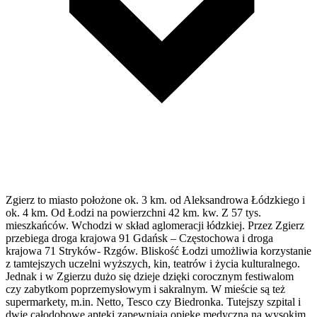
Zgierz to miasto położone ok. 3 km. od Aleksandrowa Łódzkiego i
ok. 4 km. Od Łodzi na powierzchni 42 km. kw. Z 57 tys.
mieszkańców. Wchodzi w skład aglomeracji łódzkiej. Przez Zgierz
przebiega droga krajowa 91 Gdańsk – Częstochowa i droga
krajowa 71 Stryków- Rzgów. Bliskość Łodzi umożliwia korzystanie
z tamtejszych uczelni wyższych, kin, teatrów i życia kulturalnego.
Jednak i w Zgierzu dużo się dzieje dzięki corocznym festiwalom
czy zabytkom poprzemysłowym i sakralnym. W mieście są też
supermarkety, m.in. Netto, Tesco czy Biedronka. Tutejszy szpital i
dwie całodobowe apteki zapewniają opiekę medyczną na wysokim