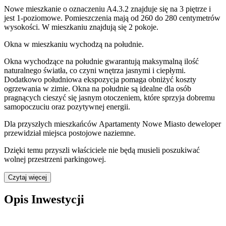
Nowe mieszkanie
o oznaczeniu
A4.3.2
znajduje się na 3 piętrze
i
jest
1
-poziomow
e
. Pomieszczenia mają
od 260 do 280
centymetrów
wysokości. W
mieszkaniu
znajdują
się
2
pokoje
.
Okna w mieszkaniu wychodzą na południe.
Okna wychodzące na południe gwarantują maksymalną ilość
naturalnego światła, co czyni wnętrza jasnymi i ciepłymi.
Dodatkowo południowa ekspozycja pomaga obniżyć koszty
ogrzewania w zimie. Okna na południe są idealne dla osób
pragnących cieszyć się jasnym otoczeniem, które sprzyja dobremu
samopoczuciu oraz pozytywnej energii.
Dla przyszłych mieszkańców
Apartamenty Nowe Miasto
deweloper
przewidział
miejsca postojowe naziemne
.
Dzięki temu przyszli właściciele nie będą musieli poszukiwać
wolnej przestrzeni parkingowej.
Czytaj więcej
Opis Inwestycji