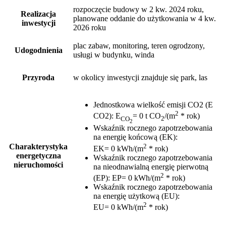
rozpoczęcie budowy w 2 kw. 2024 roku,
Realizacja
planowane oddanie do użytkowania w 4 kw.
inwestycji
2026 roku
plac zabaw, monitoring, teren ogrodzony,
Udogodnienia
usługi w budynku, winda
Przyroda
w okolicy inwestycji znajduje się park, las
Jednostkowa wielkość emisji CO2 (E
2
CO2)
:
E
= 0 t CO
/(m
* rok)
CO
2
2
Wskaźnik rocznego zapotrzebowania
na energię końcową (EK)
:
2
Charakterystyka
EK= 0 kWh/(m
* rok)
energetyczna
Wskaźnik rocznego zapotrzebowania
nieruchomości
na nieodnawialną energię pierwotną
2
(EP)
:
EP= 0 kWh/(m
* rok)
Wskaźnik rocznego zapotrzebowania
na energię użytkową (EU)
:
2
EU= 0 kWh/(m
* rok)