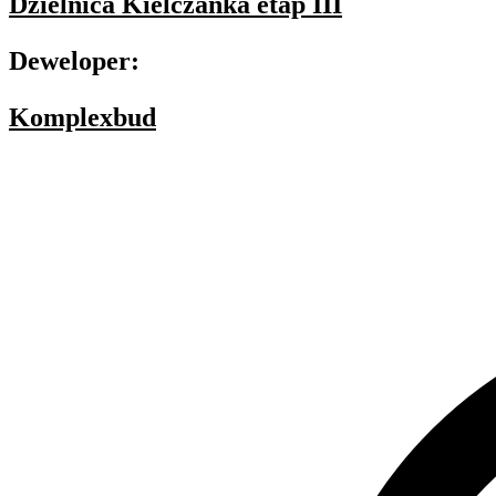
Dzielnica Kielczanka etap III
Deweloper:
Komplexbud