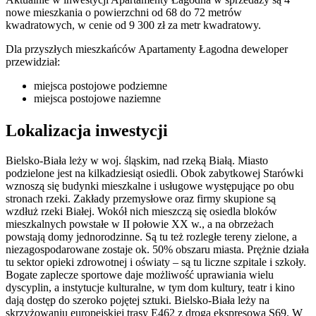
nowe mieszkania o powierzchni od 68 do 72 metrów
kwadratowych, w cenie od 9 300 zł za metr kwadratowy.
Dla przyszłych mieszkańców Apartamenty Łagodna deweloper
przewidział:
miejsca postojowe podziemne
miejsca postojowe naziemne
Lokalizacja inwestycji
Bielsko-Biała leży w woj. śląskim, nad rzeką Białą. Miasto
podzielone jest na kilkadziesiąt osiedli. Obok zabytkowej Starówki
wznoszą się budynki mieszkalne i usługowe występujące po obu
stronach rzeki. Zakłady przemysłowe oraz firmy skupione są
wzdłuż rzeki Białej. Wokół nich mieszczą się osiedla bloków
mieszkalnych powstałe w II połowie XX w., a na obrzeżach
powstają domy jednorodzinne. Są tu też rozległe tereny zielone, a
niezagospodarowane zostaje ok. 50% obszaru miasta. Prężnie działa
tu sektor opieki zdrowotnej i oświaty – są tu liczne szpitale i szkoły.
Bogate zaplecze sportowe daje możliwość uprawiania wielu
dyscyplin, a instytucje kulturalne, w tym dom kultury, teatr i kino
dają dostęp do szeroko pojętej sztuki. Bielsko-Biała leży na
skrzyżowaniu europejskiej trasy E462 z drogą ekspresową S69. W