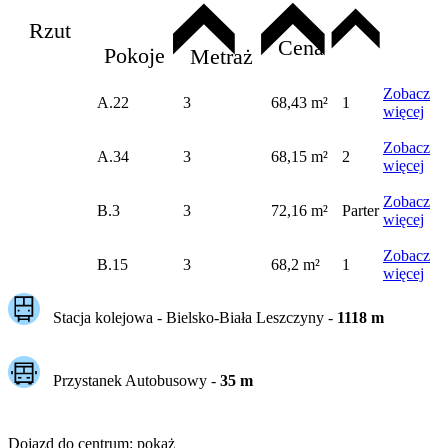
Rzut
Cena
Pokoje
Metraż
Zobacz
A.22
3
68,43 m²
1
więcej
Zobacz
A.34
3
68,15 m²
2
więcej
Zobacz
B.3
3
72,16 m²
Parter
więcej
Zobacz
B.15
3
68,2 m²
1
więcej
Stacja kolejowa -
Bielsko-Biała Leszczyny
-
1118
m
Przystanek Autobusowy
-
35
m
Dojazd do centrum
:
pokaż