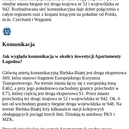
obrębie miasta biegnie też droga krajowa nr 52 i wojewódzka nr
942. Rozbudowana sieć komunikacyjna daje dobre połączenia z
całym regionem oraz z krajami leżącymi na południe od Polski,
m.in. Czechami i Węgrami.
Komunikacja
Jak wygląda komunikacja w okolicy inwestycji Apartamenty
Łagodna?
Główną arterią komunikacyjną Bielska-Białej jest droga ekspresowa
S69, która stanowi fragment Europejskiego Korytarza
Transportowego. Na terenie miasta łączy się z europejską trasą
E462, a przy jego południowo-zachodniej granicy przechodzi w
E75, której częścią jest droga ekspresowa S1. Przez miasto
przechodzą też drogi: krajowa nr 52 i wojewódzka nr 942. Ok. 6
km od wschodniej granicy biegnie droga wojewódzka nr 948. Na
terenie Bielska-Białej leży kilkanaście stacji kolejowych
obsługujących pociągi trzech linii. Działają tu autobusy PKS i
MZK.