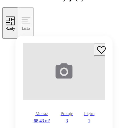
Rzuty
Lista
Metraż
Pokoje
Piętro
68,43 m²
3
1