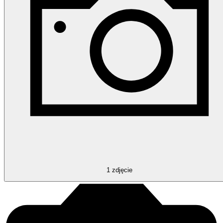
1
zdjęcie