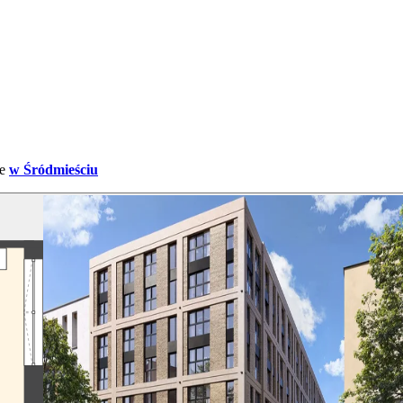
e
w Śródmieściu