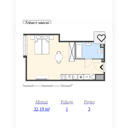
Zobacz więcej
Metraż
Pokoje
Piętro
32,19 m²
1
3