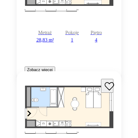
Metraż
Pokoje
Piętro
28,83 m²
1
4
Zobacz więcej