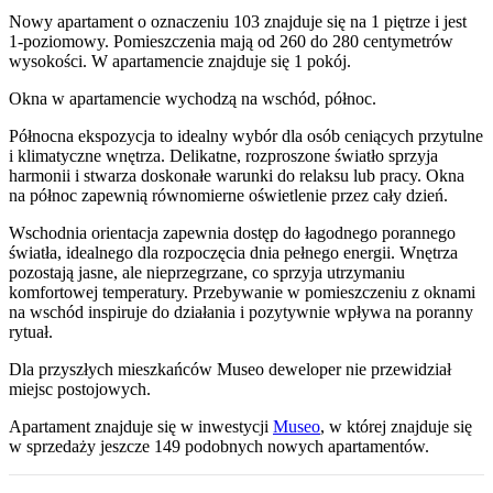
Nowy apartament
o oznaczeniu
103
znajduje się na 1 piętrze
i jest
1
-poziomow
y
. Pomieszczenia mają
od 260 do 280
centymetrów
wysokości. W
apartamencie
znajduje
się
1
pokój
.
Okna w apartamencie wychodzą na wschód, północ.
Północna ekspozycja to idealny wybór dla osób ceniących przytulne
i klimatyczne wnętrza. Delikatne, rozproszone światło sprzyja
harmonii i stwarza doskonałe warunki do relaksu lub pracy. Okna
na północ zapewnią równomierne oświetlenie przez cały dzień.
Wschodnia orientacja zapewnia dostęp do łagodnego porannego
światła, idealnego dla rozpoczęcia dnia pełnego energii. Wnętrza
pozostają jasne, ale nieprzegrzane, co sprzyja utrzymaniu
komfortowej temperatury. Przebywanie w pomieszczeniu z oknami
na wschód inspiruje do działania i pozytywnie wpływa na poranny
rytuał.
Dla przyszłych mieszkańców
Museo
deweloper nie przewidział
miejsc postojowych.
Apartament
znajduje się w inwestycji
Museo
, w której
znajduje
się
w sprzedaży jeszcze
149
podobnych nowych apartamentów
.