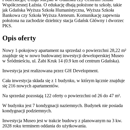
Współczesnej Łaźnia. O edukację dbają położone tu szkoły, takie
jak Gdańska Wyższa Szkoła Humanistyczna, Wyższa Szkoła
Bankowa czy Szkoła Wyższa Ateneum. Komunikację zapewnia
położona na zachodzie dzielnicy stacja Gdańsk Główny i dworzec
PKS.
Opis oferty
Nowy 1-pokojowy apartament na sprzedaż o powierzchni 28,22 m²
znajduje się w nowo
budowanej
inwestycji deweloperskiej
Museo
w Śródmieściu
,
ul. Żabi Kruk
14
(0.9 km od centrum Gdańska).
Inwestycja
jest realizowana
przez
GH Development.
Cała inwestycja składa się z
1
budynku
,
w którym
łącznie znajduje
się 216 nowych apartamentów.
Na sprzedaż pozostają 122 oferty o powierzchni od 26 do 47 m².
W budynku jest 7 kondygnacji naziemnych
. Budynek nie posiada
kondygnacji podziemnych.
Inwestycja Museo jest w trakcie budowy z planowanym na 3 kw.
2028 roku terminem oddania do użytkowania
.