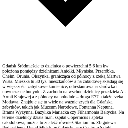
Gdańsk Śródmieście to dzielnica o powierzchni 5,6 km kw
położona pomiędzy dzielnicami Aniołki, Młyniska, Przeróbka,
Chełm, Orunia, Olszynka, granicząca od północy z rzeką Martwa
Wisła. Mieszka tu 30 tys. mieszkańców a na zabudowę składają się
w większości zabytkowe kamienice, odrestaurowana starówka i
nowoczesne budynki. Z zachodu na wschód dzielnicę przedziela Al.
Armii Krajowej a z północy na południe – droga E77 a także rzeka
Motława. Znajduje się tu wiele najważniejszych dla Gdańska
zabytków, takich jak Muzeum Narodowe, Fontanna Neptuna,
Brama Wyżynna, Bazylika Mariacka czy Filharmonia Bałtycka. Na
terenie dzielnicy działa m.in. szpital Copernicus i apteka
całodobowa, można tu znaleźć również Stadion im. Zbigniewa
Podleckiego, Urząd Miejski w Gdańsku czy Centrum Sztuki