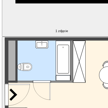
1
zdjęcie