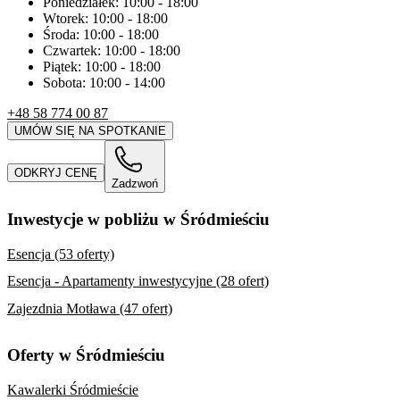
Poniedziałek:
10:00
-
18:00
Wtorek:
10:00
-
18:00
Środa:
10:00
-
18:00
Czwartek:
10:00
-
18:00
Piątek:
10:00
-
18:00
Sobota:
10:00
-
14:00
+48 58 774 00 87
UMÓW SIĘ NA SPOTKANIE
ODKRYJ CENĘ
Zadzwoń
Inwestycje w pobliżu w Śródmieściu
Esencja (53 oferty)
Esencja - Apartamenty inwestycyjne (28 ofert)
Zajezdnia Motława (47 ofert)
Oferty w Śródmieściu
Kawalerki Śródmieście