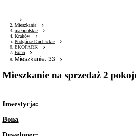
Mieszkania
małopolskie
Kraków
Podgórze Duchackie
EKOPARK
Bona
Mieszkanie: 33
Mieszkanie na sprzedaż 2 pokoj
Oferta archiwalna
Inwestycja:
Bona
Deweloper: