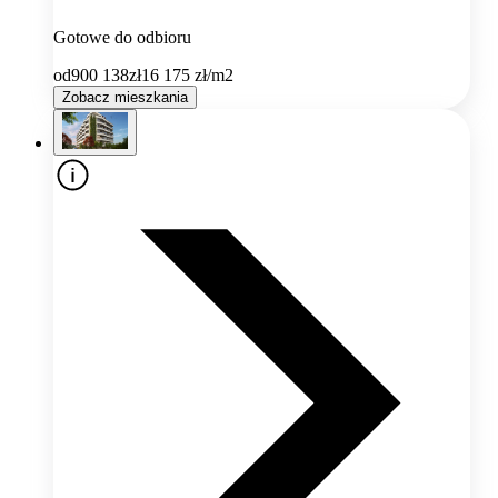
Gotowe do odbioru
od
900 138
zł
16 175
zł/m2
Zobacz mieszkania