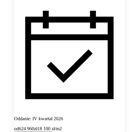
Oddanie: IV kwartał 2026
od
624 960
zł
18 100
zł/m2