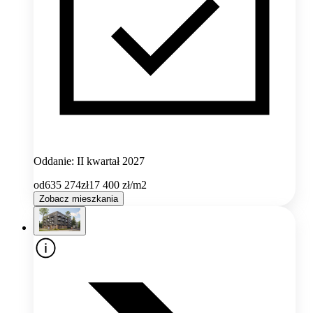
Oddanie: II kwartał 2027
od
635 274
zł
17 400
zł/m2
Zobacz mieszkania