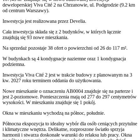
deweloperskiej
Viva Cité 2
na Chrzanowie
,
ul. Podgrodzie
(9.2 km
od centrum Warszawy).
Inwestycja
jest realizowana
przez
Develia.
Cała inwestycja składa się z
2
budynków
,
w których
łącznie
znajdują się 93 nowe mieszkania.
Na sprzedaż pozostaje 38 ofert o powierzchni od 26 do 117 m².
W budynkach są 4 kondygnacje naziemne
oraz 1 kondygnacja
podziemna.
Inwestycja Viva Cité 2 jest w trakcie budowy z planowanym na 3
kw. 2027 roku terminem oddania do użytkowania
.
Nowe mieszkanie
o oznaczeniu
AB0004
znajduje się na parterze
i
jest
2
-poziomow
e
. Pomieszczenia mają
od 277 do 297
centymetrów
wysokości. W
mieszkaniu
znajduje
się
1
pokój
.
Okna w mieszkaniu wychodzą na północ, południe.
Północna ekspozycja to idealny wybór dla osób ceniących przytulne
i klimatyczne wnętrza. Delikatne, rozproszone światło sprzyja
harmonii i stwarza doskonałe warunki do relaksu lub pracy. Okna