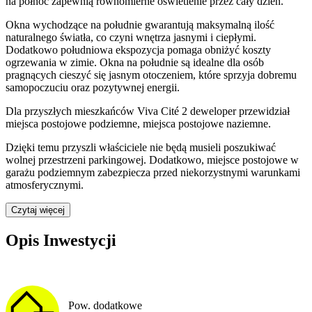
na północ zapewnią równomierne oświetlenie przez cały dzień.
Okna wychodzące na południe gwarantują maksymalną ilość
naturalnego światła, co czyni wnętrza jasnymi i ciepłymi.
Dodatkowo południowa ekspozycja pomaga obniżyć koszty
ogrzewania w zimie. Okna na południe są idealne dla osób
pragnących cieszyć się jasnym otoczeniem, które sprzyja dobremu
samopoczuciu oraz pozytywnej energii.
Dla przyszłych mieszkańców
Viva Cité 2
deweloper przewidział
miejsca postojowe podziemne, miejsca postojowe naziemne
.
Dzięki temu przyszli właściciele nie będą musieli poszukiwać
wolnej przestrzeni parkingowej.
Dodatkowo, miejsce postojowe w
garażu podziemnym zabezpiecza przed niekorzystnymi warunkami
atmosferycznymi.
Czytaj więcej
Opis Inwestycji
Pow. dodatkowe