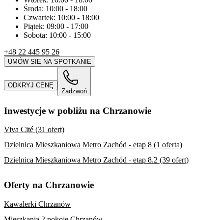
Środa:
10:00
-
18:00
Czwartek:
10:00
-
18:00
Piątek:
09:00
-
17:00
Sobota:
10:00
-
15:00
+48 22 445 95 26
UMÓW SIĘ NA SPOTKANIE
ODKRYJ CENĘ
Zadzwoń
Inwestycje w pobliżu na Chrzanowie
Viva Cité (31 ofert)
Dzielnica Mieszkaniowa Metro Zachód - etap 8 (1 oferta)
Dzielnica Mieszkaniowa Metro Zachód - etap 8.2 (39 ofert)
Oferty na Chrzanowie
Kawalerki Chrzanów
Mieszkania 2 pokoje Chrzanów