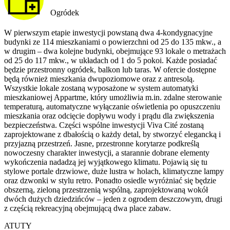
Ogródek
W pierwszym etapie inwestycji powstaną dwa 4-kondygnacyjne
budynki ze 114 mieszkaniami o powierzchni od 25 do 135 mkw., a
w drugim – dwa kolejne budynki, obejmujące 93 lokale o metrażach
od 25 do 117 mkw., w układach od 1 do 5 pokoi. Każde posiadać
będzie przestronny ogródek, balkon lub taras. W ofercie dostępne
będą również mieszkania dwupoziomowe oraz z antresolą.
Wszystkie lokale zostaną wyposażone w system automatyki
mieszkaniowej Appartme, który umożliwia m.in. zdalne sterowanie
temperaturą, automatyczne wyłączanie oświetlenia po opuszczeniu
mieszkania oraz odcięcie dopływu wody i prądu dla zwiększenia
bezpieczeństwa. Części wspólne inwestycji Viva Cité zostaną
zaprojektowane z dbałością o każdy detal, by stworzyć elegancką i
przyjazną przestrzeń. Jasne, przestronne korytarze podkreślą
nowoczesny charakter inwestycji, a starannie dobrane elementy
wykończenia nadadzą jej wyjątkowego klimatu. Pojawią się tu
stylowe portale drzwiowe, duże lustra w holach, klimatyczne lampy
oraz dzwonki w stylu retro. Ponadto osiedle wyróżniać się będzie
obszerną, zieloną przestrzenią wspólną, zaprojektowaną wokół
dwóch dużych dziedzińców – jeden z ogrodem deszczowym, drugi
z częścią rekreacyjną obejmującą dwa place zabaw.
ATUTY