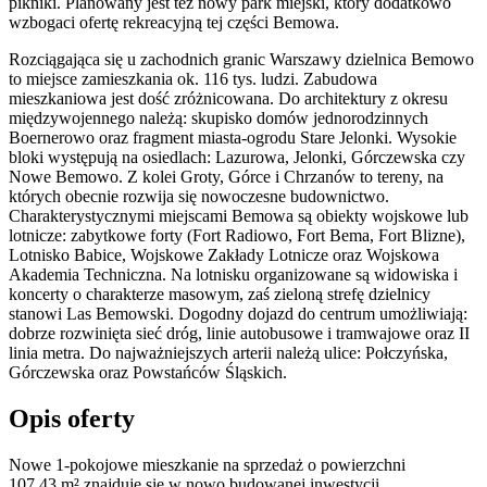
pikniki. Planowany jest też nowy park miejski, który dodatkowo
wzbogaci ofertę rekreacyjną tej części Bemowa.
Rozciągająca się u zachodnich granic Warszawy dzielnica Bemowo
to miejsce zamieszkania ok. 116 tys. ludzi. Zabudowa
mieszkaniowa jest dość zróżnicowana. Do architektury z okresu
międzywojennego należą: skupisko domów jednorodzinnych
Boernerowo oraz fragment miasta-ogrodu Stare Jelonki. Wysokie
bloki występują na osiedlach: Lazurowa, Jelonki, Górczewska czy
Nowe Bemowo. Z kolei Groty, Górce i Chrzanów to tereny, na
których obecnie rozwija się nowoczesne budownictwo.
Charakterystycznymi miejscami Bemowa są obiekty wojskowe lub
lotnicze: zabytkowe forty (Fort Radiowo, Fort Bema, Fort Blizne),
Lotnisko Babice, Wojskowe Zakłady Lotnicze oraz Wojskowa
Akademia Techniczna. Na lotnisku organizowane są widowiska i
koncerty o charakterze masowym, zaś zieloną strefę dzielnicy
stanowi Las Bemowski. Dogodny dojazd do centrum umożliwiają:
dobrze rozwinięta sieć dróg, linie autobusowe i tramwajowe oraz II
linia metra. Do najważniejszych arterii należą ulice: Połczyńska,
Górczewska oraz Powstańców Śląskich.
Opis oferty
Nowe 1-pokojowe mieszkanie na sprzedaż o powierzchni
107,43 m²
znajduje się w nowo
budowanej
inwestycji