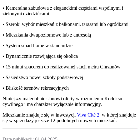
• Kameralna zabudowa z eleganckimi częściami wspólnymi i
zielonymi dziedzińcami
• Szeroki wybór mieszkań z balkonami, tarasami lub ogródkami
• Mieszkania dwupoziomowe lub z antresolą
• System smart home w standardzie
• Dynamicznie rozwijająca się okolica
• 15 minut spacerem do realizowanej stacji metra Chrzanów
• Sąsiedztwo nowej szkoły podstawowej
• Bliskość terenów rekreacyjnych
Niniejszy materiał nie stanowi oferty w rozumieniu Kodeksu
cywilnego i ma charakter wyłącznie informacyjny.
Mieszkanie
znajduje się w inwestycji
Viva Cité 2
, w której
znajduje
się w sprzedaży jeszcze
12
podobnych nowych mieszkań
.
Data publikacji:
01.04.2025