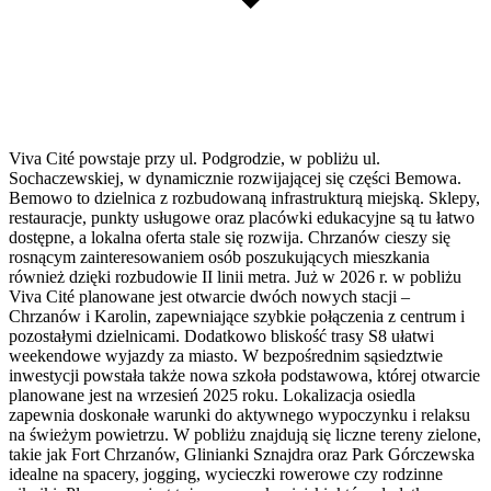
Viva Cité powstaje przy ul. Podgrodzie, w pobliżu ul.
Sochaczewskiej, w dynamicznie rozwijającej się części Bemowa.
Bemowo to dzielnica z rozbudowaną infrastrukturą miejską. Sklepy,
restauracje, punkty usługowe oraz placówki edukacyjne są tu łatwo
dostępne, a lokalna oferta stale się rozwija. Chrzanów cieszy się
rosnącym zainteresowaniem osób poszukujących mieszkania
również dzięki rozbudowie II linii metra. Już w 2026 r. w pobliżu
Viva Cité planowane jest otwarcie dwóch nowych stacji –
Chrzanów i Karolin, zapewniające szybkie połączenia z centrum i
pozostałymi dzielnicami. Dodatkowo bliskość trasy S8 ułatwi
weekendowe wyjazdy za miasto. W bezpośrednim sąsiedztwie
inwestycji powstała także nowa szkoła podstawowa, której otwarcie
planowane jest na wrzesień 2025 roku. Lokalizacja osiedla
zapewnia doskonałe warunki do aktywnego wypoczynku i relaksu
na świeżym powietrzu. W pobliżu znajdują się liczne tereny zielone,
takie jak Fort Chrzanów, Glinianki Sznajdra oraz Park Górczewska
idealne na spacery, jogging, wycieczki rowerowe czy rodzinne