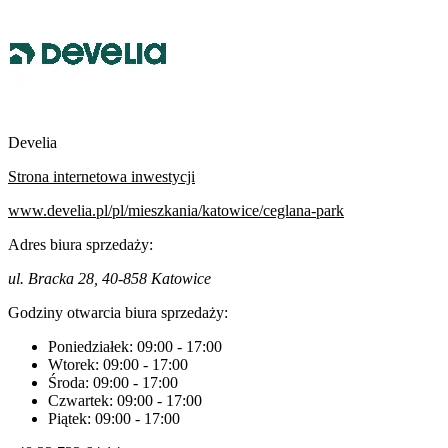
Develia
Strona internetowa inwestycji
www.develia.pl/pl/mieszkania/katowice/ceglana-park
Adres biura sprzedaży:
ul. Bracka 28, 40-858 Katowice
Godziny otwarcia biura sprzedaży:
Poniedziałek:
09:00
-
17:00
Wtorek:
09:00
-
17:00
Środa:
09:00
-
17:00
Czwartek:
09:00
-
17:00
Piątek:
09:00
-
17:00