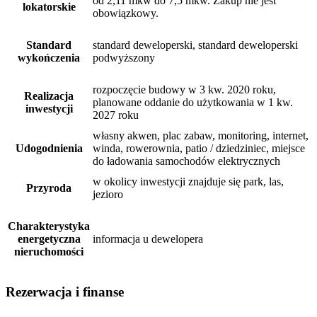
od 2,11 mkw do 7,5 mkw. Zakup nie jest
lokatorskie
obowiązkowy.
Standard
standard deweloperski, standard deweloperski
wykończenia
podwyższony
rozpoczęcie budowy w 3 kw. 2020 roku,
Realizacja
planowane oddanie do użytkowania w 1 kw.
inwestycji
2027 roku
własny akwen, plac zabaw, monitoring, internet,
Udogodnienia
winda, rowerownia, patio / dziedziniec, miejsce
do ładowania samochodów elektrycznych
w okolicy inwestycji znajduje się park, las,
Przyroda
jezioro
Charakterystyka
energetyczna
informacja u dewelopera
nieruchomości
Rezerwacja i finanse