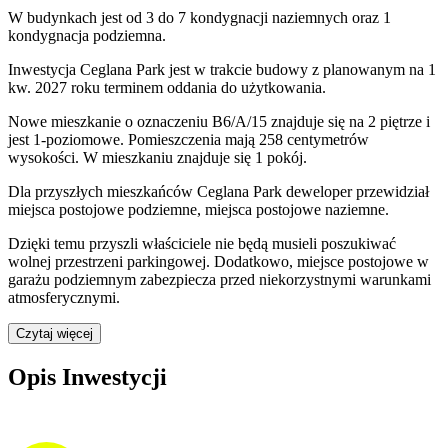
W budynkach jest od 3 do 7 kondygnacji naziemnych
oraz 1
kondygnacja podziemna.
Inwestycja Ceglana Park jest w trakcie budowy z planowanym na 1
kw. 2027 roku terminem oddania do użytkowania
.
Nowe mieszkanie
o oznaczeniu
B6/A/15
znajduje się na 2 piętrze
i
jest
1
-poziomow
e
. Pomieszczenia mają
258
centymetrów
wysokości. W
mieszkaniu
znajduje
się
1
pokój
.
Dla przyszłych mieszkańców
Ceglana Park
deweloper przewidział
miejsca postojowe podziemne, miejsca postojowe naziemne
.
Dzięki temu przyszli właściciele nie będą musieli poszukiwać
wolnej przestrzeni parkingowej.
Dodatkowo, miejsce postojowe w
garażu podziemnym zabezpiecza przed niekorzystnymi warunkami
atmosferycznymi.
Czytaj więcej
Opis Inwestycji