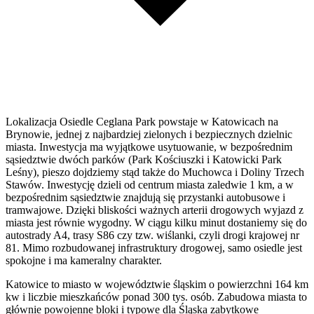
Lokalizacja Osiedle Ceglana Park powstaje w Katowicach na
Brynowie, jednej z najbardziej zielonych i bezpiecznych dzielnic
miasta. Inwestycja ma wyjątkowe usytuowanie, w bezpośrednim
sąsiedztwie dwóch parków (Park Kościuszki i Katowicki Park
Leśny), pieszo dojdziemy stąd także do Muchowca i Doliny Trzech
Stawów. Inwestycję dzieli od centrum miasta zaledwie 1 km, a w
bezpośrednim sąsiedztwie znajdują się przystanki autobusowe i
tramwajowe. Dzięki bliskości ważnych arterii drogowych wyjazd z
miasta jest równie wygodny. W ciągu kilku minut dostaniemy się do
autostrady A4, trasy S86 czy tzw. wiślanki, czyli drogi krajowej nr
81. Mimo rozbudowanej infrastruktury drogowej, samo osiedle jest
spokojne i ma kameralny charakter.
Katowice to miasto w województwie śląskim o powierzchni 164 km
kw i liczbie mieszkańców ponad 300 tys. osób. Zabudowa miasta to
głównie powojenne bloki i typowe dla Śląska zabytkowe