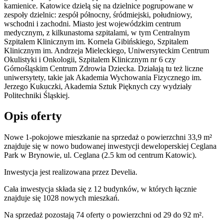
kamienice. Katowice dzielą się na dzielnice pogrupowane w
zespoły dzielnic: zespół północny, śródmiejski, południowy,
wschodni i zachodni. Miasto jest wojewódzkim centrum
medycznym, z kilkunastoma szpitalami, w tym Centralnym
Szpitalem Klinicznym im. Kornela Gibińskiego, Szpitalem
Klinicznym im. Andrzeja Mieleckiego, Uniwersyteckim Centrum
Okulistyki i Onkologii, Szpitalem Klinicznym nr 6 czy
Górnośląskim Centrum Zdrowia Dziecka. Działają tu też liczne
uniwersytety, takie jak Akademia Wychowania Fizycznego im.
Jerzego Kukuczki, Akademia Sztuk Pięknych czy wydziały
Politechniki Śląskiej.
Opis oferty
Nowe 1-pokojowe mieszkanie na sprzedaż o powierzchni 33,9 m²
znajduje się w nowo
budowanej
inwestycji deweloperskiej
Ceglana
Park
w Brynowie
,
ul. Ceglana
(2.5 km od centrum Katowic).
Inwestycja
jest realizowana
przez
Develia.
Cała inwestycja składa się z
12
budynków
,
w których
łącznie
znajduje się 1028 nowych mieszkań.
Na sprzedaż pozostają 74 oferty o powierzchni od 29 do 92 m².