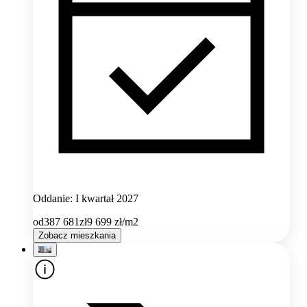
Oddanie: I kwartał 2027
od
387 681
zł
9 699
zł/m2
Zobacz mieszkania