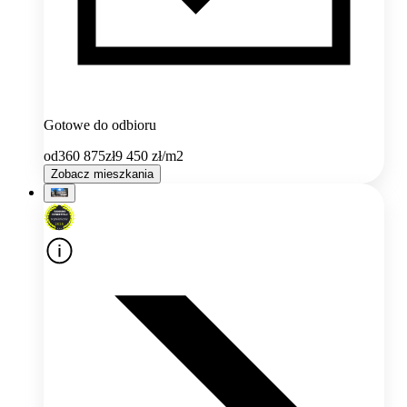
Gotowe do odbioru
od
360 875
zł
9 450
zł/m2
Zobacz mieszkania