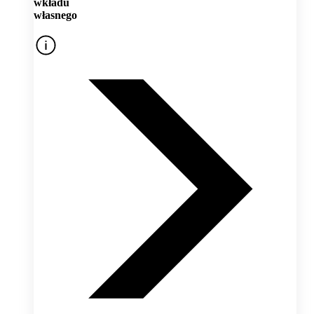
wkładu
własnego