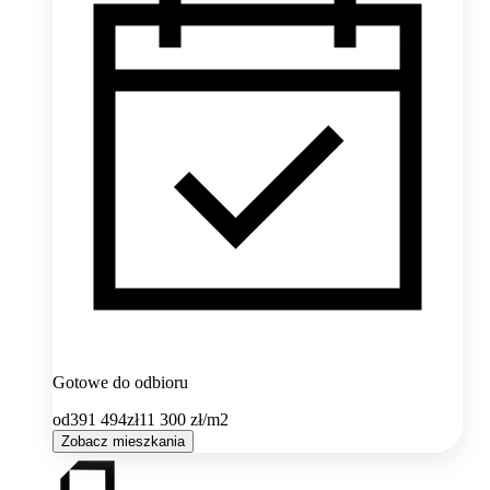
Gotowe do odbioru
od
391 494
zł
11 300
zł/m2
Zobacz mieszkania