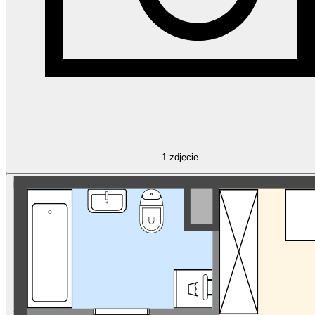
1
zdjęcie