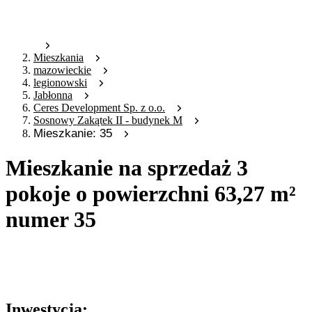
Mieszkania
mazowieckie
legionowski
Jabłonna
Ceres Development Sp. z o.o.
Sosnowy Zakątek II - budynek M
Mieszkanie: 35
Mieszkanie na sprzedaż 3
pokoje o powierzchni 63,27 m²
numer 35
Oferta archiwalna
Oferta nieaktywna
Inwestycja: