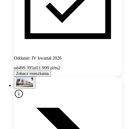
Oddanie: IV kwartał 2026
od
499 395
zł
11 999
zł/m2
Zobacz mieszkania