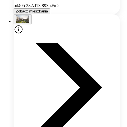
od
405 282
zł
13 893
zł/m2
Zobacz mieszkania