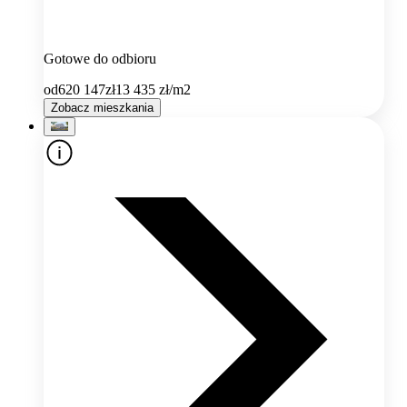
Gotowe do odbioru
od
620 147
zł
13 435
zł/m2
Zobacz mieszkania