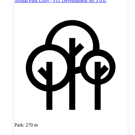
Aroma Park Lofty | YIT Development Sp. z o.o.
Park: 270 m