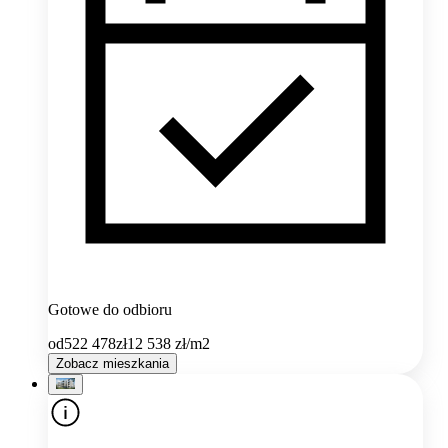
Gotowe do odbioru
od
522 478
zł
12 538
zł/m2
Zobacz mieszkania