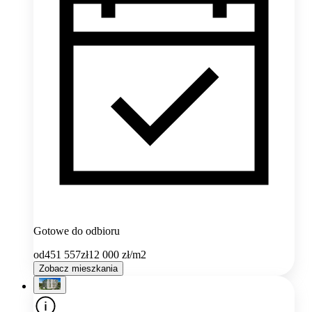
Gotowe do odbioru
od
451 557
zł
12 000
zł/m2
Zobacz mieszkania