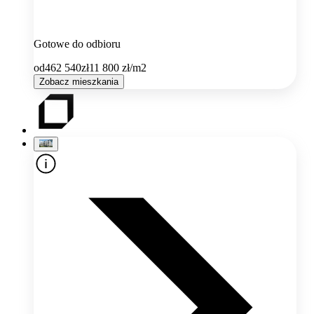
Gotowe do odbioru
od
462 540
zł
11 800
zł/m2
Zobacz mieszkania