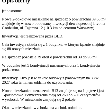
Opis oferty
jednostornne
Nowe 2-pokojowe mieszkanie na sprzedaż o powierzchni 39,63 m²
znajduje się w nowo
budowanej
inwestycji deweloperskiej
Livo
na
Grodzisku
,
ul. Tajemna
12
(10.3 km od centrum Warszawy).
Inwestycja
jest realizowana
przez
BLD.
Cała inwestycja składa się z
1
budynku
,
w którym
łącznie znajduje
się 88 nowych mieszkań.
Na sprzedaż pozostaje 79 ofert o powierzchni od 39 do 96 m².
W budynku jest 5 kondygnacji naziemnych
oraz 1 kondygnacja
podziemna.
Inwestycja Livo jest w trakcie budowy z planowanym na 3 kw.
2027 roku terminem oddania do użytkowania
.
Nowe mieszkanie
o oznaczeniu
B13
znajduje się na 1 piętrze
i jest
1
-poziomow
e
. Pomieszczenia mają
od 260 do 280
centymetrów
wysokości. W
mieszkaniu
znajdują
się
2
pokoje
.
Okna w mieszkaniu wychodzą na zachód, południe.