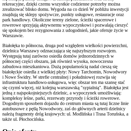
rekreacyjne, dzięki czemu wszystkie codzienne potrzeby można
zrealizować blisko domu. Wygoda na co dzień W pobliżu inwestycji
znajdują się sklepy spożywcze, punkty usługowe, restauracje oraz
park handlowy. Okoliczne tereny zielone, ścieżki spacerowe i
rowerowe sprzyjają aktywnemu wypoczynkowi i pozwalają cieszyć
się spokojem bez rezygnowania z udogodnień, jakie oferuje życie w
Warszawie.
Białołęka to północna, druga pod względem wielkości powierzchni,
dzielnica Warszawy odznaczająca się najszybszym rozwojem.
Występują tutaj zarówno osiedla domów jednorodzinnych w
północnej części obszaru, jak również wysoka, nowoczesna
zabudowa mieszkaniowa. Dużą popularnością nadal cieszą się
białołęckie osiedla z wielkiej płyty: Nowy Tarchomin, Nowodwory
i Nowe Świdry. W strefie centralnej i południowej rozwija się
infrastruktura handlowo-usługowa, więc obszar ten ma szansę stać
się czymś więcej, niż kolejną warszawską "sypialnią". Białołęka jest
jedną z najspokojniejszych dzielnic, a wypoczynek umożliwiają:
kompleksy leśne, parki, rezerwaty przyrody i ścieżki rowerowe.
Dogodnym sposobem dojazdu do centrum miasta są tutaj liczne linie
autobusowe z pętlą Nowodwory, zaś do głównych arterii dzielnicy
należą fragmenty dróg krajowych: ul. Modlińska i Trasa Toruńska, a
także ul. Płochocińska.