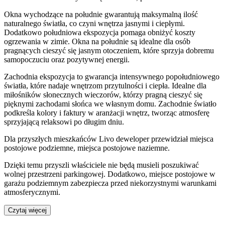
Okna wychodzące na południe gwarantują maksymalną ilość
naturalnego światła, co czyni wnętrza jasnymi i ciepłymi.
Dodatkowo południowa ekspozycja pomaga obniżyć koszty
ogrzewania w zimie. Okna na południe są idealne dla osób
pragnących cieszyć się jasnym otoczeniem, które sprzyja dobremu
samopoczuciu oraz pozytywnej energii.
Zachodnia ekspozycja to gwarancja intensywnego popołudniowego
światła, które nadaje wnętrzom przytulności i ciepła. Idealne dla
miłośników słonecznych wieczorów, którzy pragną cieszyć się
pięknymi zachodami słońca we własnym domu. Zachodnie światło
podkreśla kolory i faktury w aranżacji wnętrz, tworząc atmosferę
sprzyjającą relaksowi po długim dniu.
Dla przyszłych mieszkańców
Livo
deweloper przewidział
miejsca
postojowe podziemne, miejsca postojowe naziemne
.
Dzięki temu przyszli właściciele nie będą musieli poszukiwać
wolnej przestrzeni parkingowej.
Dodatkowo, miejsce postojowe w
garażu podziemnym zabezpiecza przed niekorzystnymi warunkami
atmosferycznymi.
Czytaj więcej